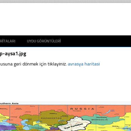
RITALARI
UYDU GÖRÜNTÜLERI
p-aysa1.jpg
usuna geri dönmek için tıklayınız.
avrasya haritası