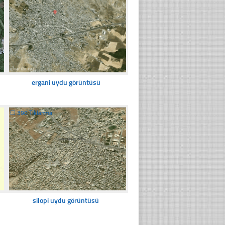
ergani uydu görüntüsü
☐
390 Tıklanma
silopi uydu görüntüsü