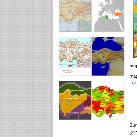
map
map
[ or
Bur
gör