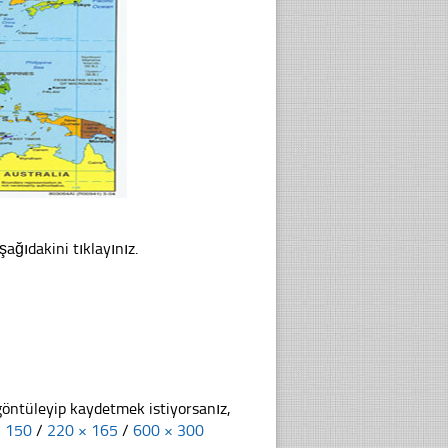
şağıdakini tıklayınız.
göntüleyip kaydetmek istiyorsanız,
× 150
/
220 × 165
/
600 × 300