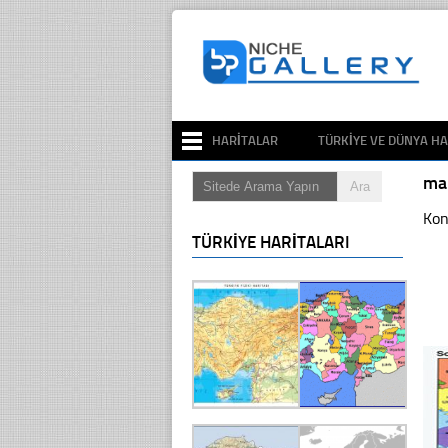
HARITALAR
TÜRKIYE VE DÜNYA HA
ma
Kon
TÜRKIYE HARITALARI