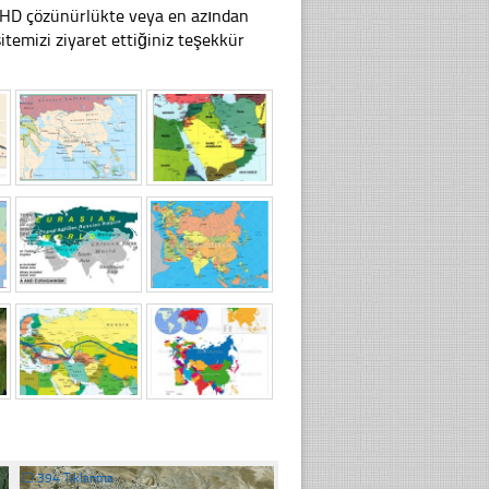
li HD çözünürlükte veya en azından
emizi ziyaret ettiğiniz teşekkür
☐
394 Tıklanma