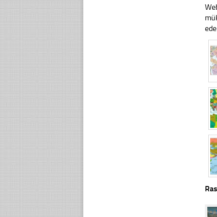
Web
mük
ede
Ras
☐