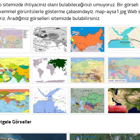
 sitemizde ihtiyacınız olanı bulabileceğinizi umuyoruz. Bir görse
emmel görüntülerle gösterme çabasındayız. map-aysa1.jpg Web sit
riz. Aradığınız görselleri sitemizde bulabilirsiniz.
tgele Görseller
343 Tıklanma
☐
354 Tıklanma