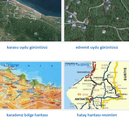
karasu uydu görüntüsü
edremit uydu görüntüsü
750 Tıklanma
☐
372 Tıklanma
karadeniz bölge haritası
hatay haritası resimleri