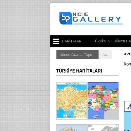
HARITALAR
TÜRKIYE VE DÜNYA HA
avu
Kon
TÜRKIYE HARITALARI