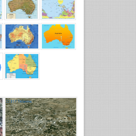
☐
317 Tıklanma