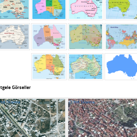
tgele Görseller
268 Tıklanma
☐
398 Tıklanma