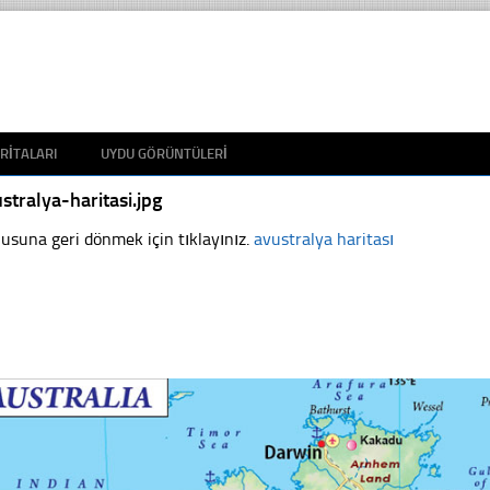
RITALARI
UYDU GÖRÜNTÜLERI
stralya-haritasi.jpg
usuna geri dönmek için tıklayınız.
avustralya haritası