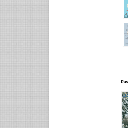
Ras
☐