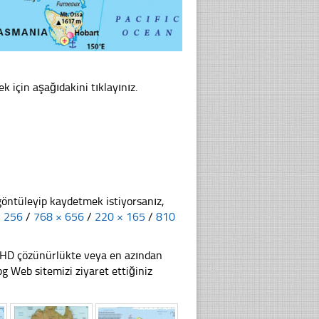
ek için aşağıdakini tıklayınız.
göntüleyip kaydetmek istiyorsanız,
× 256
/
768 × 656
/
220 × 165
/
810
li HD çözünürlükte veya en azından
 Web sitemizi ziyaret ettiğiniz