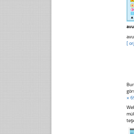
avu
avu
[ or
Bur
gör
× 6
Web
mük
teş