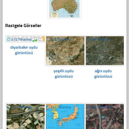
Rastgele Görseller
☐
415 Tıklanma
☐
255 Tıklanma
☐
284 Tıklanma
diyarbakır uydu
görüntüsü
yeşilli uydu
ağrı uydu
görüntüsü
görüntüsü
☐
314 Tıklanma
☐
547 Tıklanma
☐
420 Tıklanma