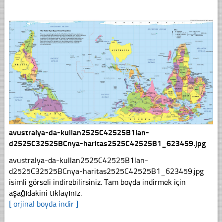
avustralya-da-kullan2525C42525B1lan-
d2525C32525BCnya-haritas2525C42525B1_623459.jpg
avustralya-da-kullan2525C42525B1lan-
d2525C32525BCnya-haritas2525C42525B1_623459.jpg
isimli görseli indirebilirsiniz. Tam boyda indirmek için
aşağıdakini tıklayınız.
[ orjinal boyda indir ]