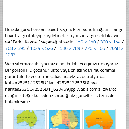
Burada görsellere ait boyut seçenekleri sunulmuştur. Hangi
boyutta göntüleyip kaydetmek istiyorsanız, görseli tıklayın
ve "Farklı Kaydet" seçeneğini seçin.
150 × 150
/
300 × 154
/
768 × 395
/
1024 × 526
/
1536 × 789
/
220 × 165
/
2048 ×
1052
Web sitemizde ihtiyacınız olanı bulabileceğinizi umuyoruz.
Bir görseli HD çözünürlükte veya en azından mükemmel
görüntülerle gösterme çabasındayız. avustralya-da-
kullan2525C42525B1lan-d2525C32525BCnya-
haritas2525C42525B1_623459.jpg Web sitemizi ziyaret
ettiğiniz teşekkür ederiz. Aradığınız görselleri sitemizde
bulabilirsiniz.