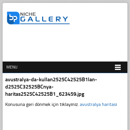
MENU
avustralya-da-kullan2525C42525B1lan-
d2525C32525BCnya-
haritas2525C42525B1_623459.jpg
Konusuna geri dönmek için tıklayınız.
avustralya haritası