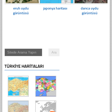
eruh uydu
japonya haritası
darıca uydu
görüntüsü
görüntüsü
TÜRKIYE HARITALARI