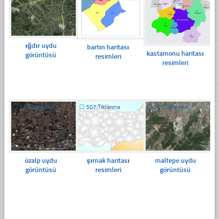
ığdır uydu
bartın haritası
kastamonu haritası
görüntüsü
resimleri
resimleri
☐
325 Tıklanma
☐
507 Tıklanma
☐
261 Tıklanma
özalp uydu
şırnak haritası
maltepe uydu
görüntüsü
resimleri
görüntüsü