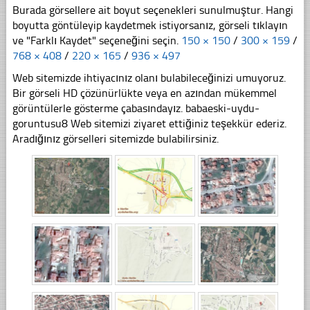
Burada görsellere ait boyut seçenekleri sunulmuştur. Hangi
boyutta göntüleyip kaydetmek istiyorsanız, görseli tıklayın
ve "Farklı Kaydet" seçeneğini seçin.
150 × 150
/
300 × 159
/
768 × 408
/
220 × 165
/
936 × 497
Web sitemizde ihtiyacınız olanı bulabileceğinizi umuyoruz.
Bir görseli HD çözünürlükte veya en azından mükemmel
görüntülerle gösterme çabasındayız. babaeski-uydu-
goruntusu8 Web sitemizi ziyaret ettiğiniz teşekkür ederiz.
Aradığınız görselleri sitemizde bulabilirsiniz.