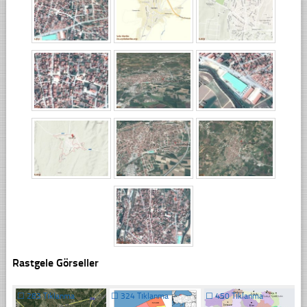
Rastgele Görseller
☐
283 Tıklanma
☐
324 Tıklanma
☐
450 Tıklanma