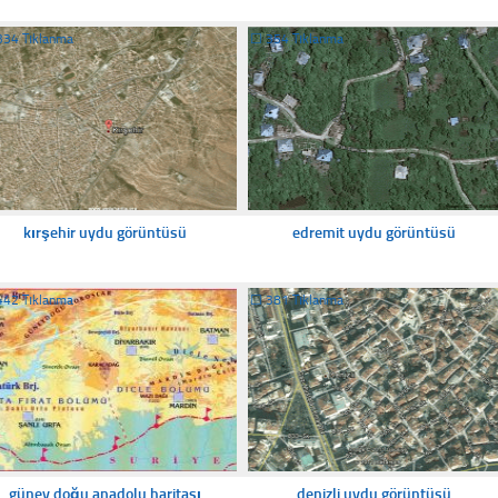
334 Tıklanma
☐
354 Tıklanma
kırşehir uydu görüntüsü
edremit uydu görüntüsü
442 Tıklanma
☐
381 Tıklanma
güney doğu anadolu haritası
denizli uydu görüntüsü