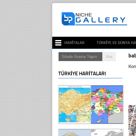
HARITALAR
TÜRKIYE VE DÜNYA HA
ba
Kon
TÜRKIYE HARITALARI