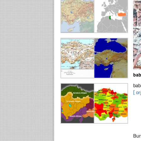
bab
bab
[ or
Bur