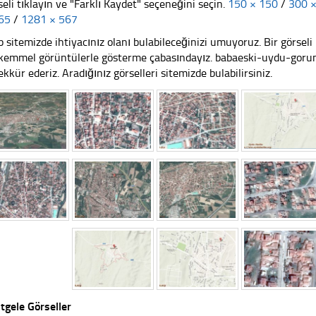
seli tıklayın ve "Farklı Kaydet" seçeneğini seçin.
150 × 150
/
300 
65
/
1281 × 567
 sitemizde ihtiyacınız olanı bulabileceğinizi umuyoruz. Bir görse
emmel görüntülerle gösterme çabasındayız. babaeski-uydu-gorunt
ekkür ederiz. Aradığınız görselleri sitemizde bulabilirsiniz.
tgele Görseller