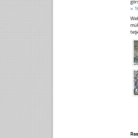
gör
× 1
Web
mük
teş
Ras