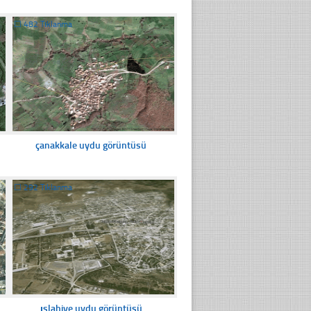
☐
482 Tıklanma
çanakkale uydu görüntüsü
☐
292 Tıklanma
ıslahiye uydu görüntüsü