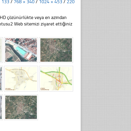
× 133
/
768 × 340
/
1024 × 453
/
220
li HD çözünürlükte veya en azından
usu2 Web sitemizi ziyaret ettiğiniz