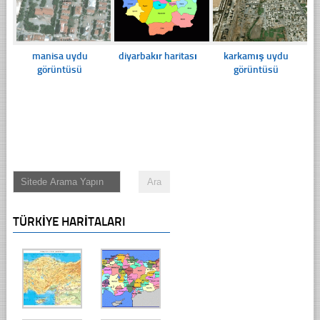
manisa uydu
diyarbakır haritası
karkamış uydu
görüntüsü
görüntüsü
TÜRKIYE HARITALARI