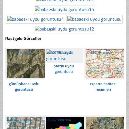
Rastgele Görseller
☐
260 Tıklanma
☐
417 Tıklanma
☐
290 Tıklanma
bartın uydu
görüntüsü
gümüşhane uydu
ısparta haritası
görüntüsü
resimleri
☐
339 Tıklanma
☐
367 Tıklanma
☐
217 Tıklanma