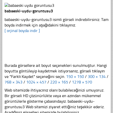
babaeski-uydu-goruntusu3
babaeski-uydu-goruntusu3 isimli görseli indirebilirsiniz. Tam
boyda indirmek için aşağıdakini tıklayınız.
[ orjinal boyda indir ]
Burada görsellere ait boyut seçenekleri sunulmuştur. Hangi
boyutta göntüleyip kaydetmek istiyorsanız, görseli tıklayın
ve "Farklı Kaydet" seçeneğini seçin.
150 × 150
/
300 × 134
/
768 × 343
/
1024 × 457
/
220 × 165
/
1278 × 570
Web sitemizde ihtiyacınız olanı bulabileceğinizi umuyoruz.
Bir görseli HD çözünürlükte veya en azından mükemmel
görüntülerle gösterme çabasındayız. babaeski-uydu-
goruntusu3 Web sitemizi ziyaret ettiğiniz teşekkür ederiz.
Aradığınız görselleri sitemizde bulabilirsiniz.