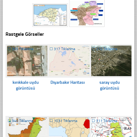
Rastgele Görseller
☐
335 Tıklanma
☐
317 Tıklanma
☐
270 Tıklanma
kırıkkale uydu
Diyarbakır Haritası
saray uydu
görüntüsü
görüntüsü
☐
346 Tıklanma
☐
1031 Tıklanma
☐
311 Tıklanma