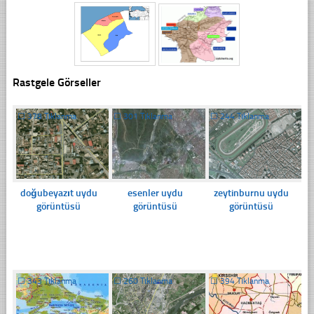
Rastgele Görseller
☐
378 Tıklanma
☐
301 Tıklanma
☐
244 Tıklanma
doğubeyazıt uydu
esenler uydu
zeytinburnu uydu
görüntüsü
görüntüsü
görüntüsü
☐
343 Tıklanma
☐
260 Tıklanma
☐
394 Tıklanma