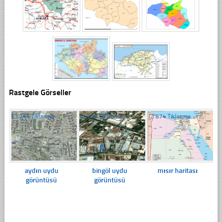
Rastgele Görseller
☐
245 Tıklanma
☐
450 Tıklanma
☐
674 Tıklanma
aydın uydu
bingöl uydu
mısır haritası
görüntüsü
görüntüsü