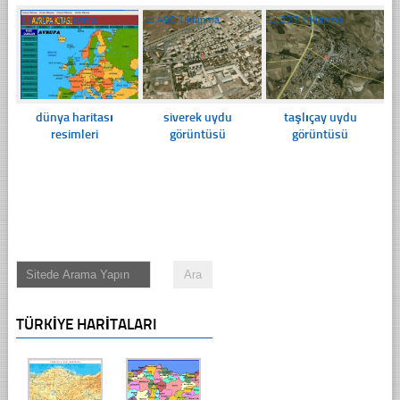
☐
492 Tıklanma
☐
490 Tıklanma
☐
227 Tıklanma
dünya haritası
siverek uydu
taşlıçay uydu
resimleri
görüntüsü
görüntüsü
TÜRKIYE HARITALARI