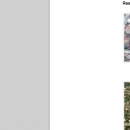
Ras
☐
☐