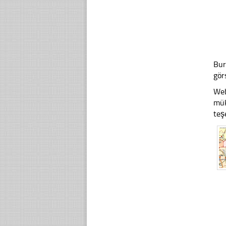
Bur
gör
Web
mük
teş