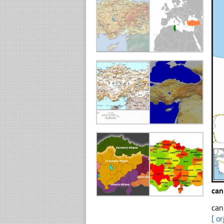
can
can
[ or