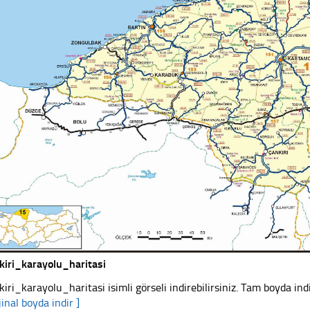
kiri_karayolu_haritasi
kiri_karayolu_haritasi isimli görseli indirebilirsiniz. Tam boyda ind
jinal boyda indir ]