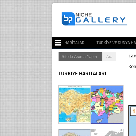
HARITALAR
TÜRKIYE VE DÜNYA HA
can
Kon
TÜRKIYE HARITALARI