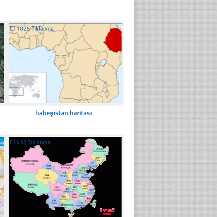
☐
1025 Tıklanma
habeşistan haritası
☐
432 Tıklanma