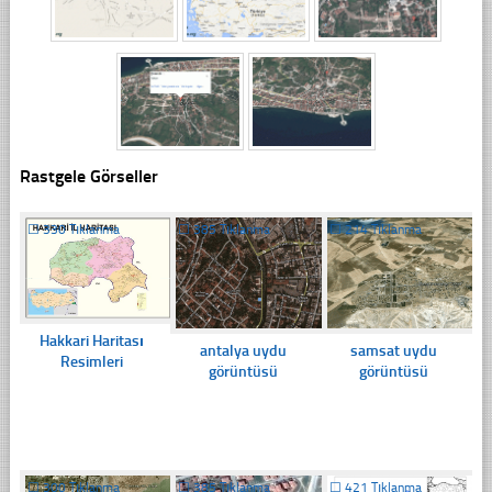
Rastgele Görseller
☐
330 Tıklanma
☐
385 Tıklanma
☐
214 Tıklanma
Hakkari Haritası
antalya uydu
samsat uydu
Resimleri
görüntüsü
görüntüsü
☐
300 Tıklanma
☐
385 Tıklanma
☐
421 Tıklanma