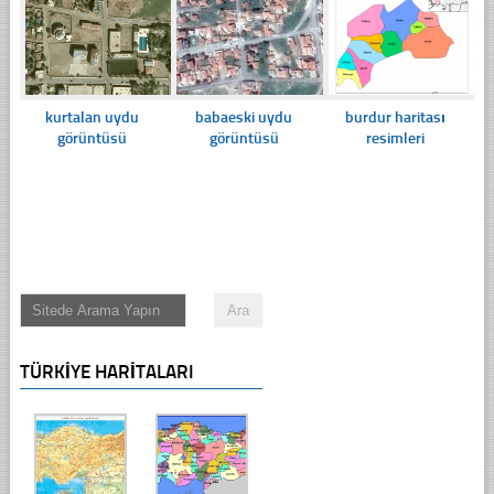
kurtalan uydu
babaeski uydu
burdur haritası
görüntüsü
görüntüsü
resimleri
TÜRKIYE HARITALARI