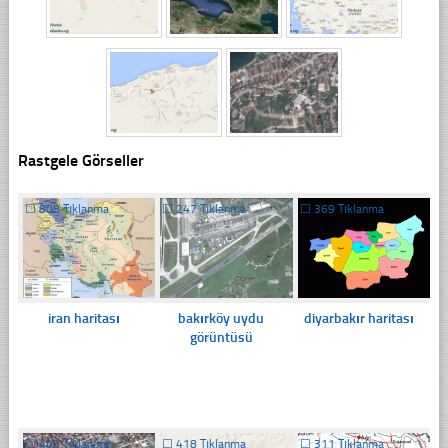
Rastgele Görseller
☐
808 Tıklanma
☐
247 Tıklanma
☐
369 Tıklanma
iran haritası
bakırköy uydu
diyarbakır haritası
görüntüsü
☐
403 Tıklanma
☐
418 Tıklanma
☐
311 Tıklanma