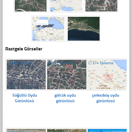
Rastgele Görseller
☐
292 Tıklanma
☐
313 Tıklanma
☐
374 Tıklanma
Söğütlü Uydu
gölcük uydu
çerkezköy uydu
Görüntüsü
görüntüsü
görüntüsü