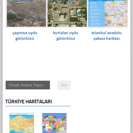
☐
395 Tıklanma
☐
307 Tıklanma
☐
427 Tıklanma
çayırova uydu
kurtalan uydu
istanbul anadolu
görüntüsü
görüntüsü
yakası haritası
TÜRKIYE HARITALARI