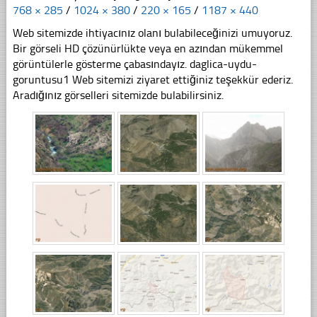
768 × 285
/
1024 × 380
/
220 × 165
/
1187 × 440
Web sitemizde ihtiyacınız olanı bulabileceğinizi umuyoruz.
Bir görseli HD çözünürlükte veya en azından mükemmel
görüntülerle gösterme çabasındayız. daglica-uydu-
goruntusu1 Web sitemizi ziyaret ettiğiniz teşekkür ederiz.
Aradığınız görselleri sitemizde bulabilirsiniz.