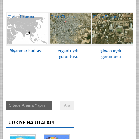
☐
294 Tıklanma
☐
397 Tıklanma
☐
270 Tıklanma
Myanmar haritası
ergani uydu
şirvan uydu
görüntüsü
görüntüsü
TÜRKIYE HARITALARI