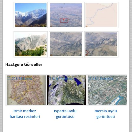
Rastgele Görseller
☐
223 Tıklanma
☐
319 Tıklanma
☐
451 Tıklanma
izmir merkez
ısparta uydu
mersin uydu
haritası resimleri
görüntüsü
görüntüsü