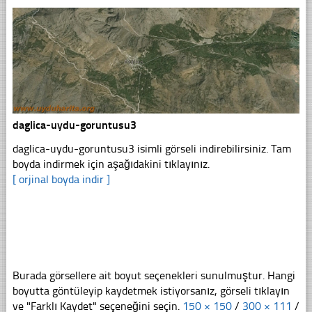
daglica-uydu-goruntusu3
daglica-uydu-goruntusu3 isimli görseli indirebilirsiniz. Tam
boyda indirmek için aşağıdakini tıklayınız.
[ orjinal boyda indir ]
Burada görsellere ait boyut seçenekleri sunulmuştur. Hangi
boyutta göntüleyip kaydetmek istiyorsanız, görseli tıklayın
ve "Farklı Kaydet" seçeneğini seçin.
150 × 150
/
300 × 111
/