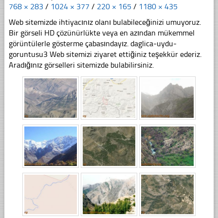
768 × 283
/
1024 × 377
/
220 × 165
/
1180 × 435
Web sitemizde ihtiyacınız olanı bulabileceğinizi umuyoruz.
Bir görseli HD çözünürlükte veya en azından mükemmel
görüntülerle gösterme çabasındayız. daglica-uydu-
goruntusu3 Web sitemizi ziyaret ettiğiniz teşekkür ederiz.
Aradığınız görselleri sitemizde bulabilirsiniz.