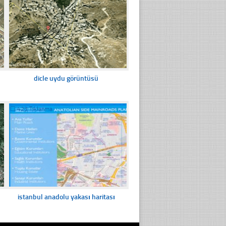
dicle uydu görüntüsü
☐
423 Tıklanma
istanbul anadolu yakası haritası