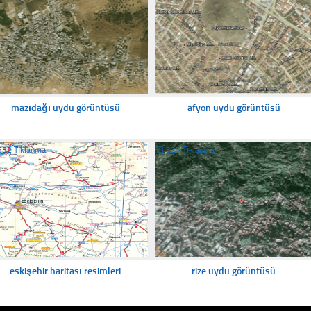
mazıdağı uydu görüntüsü
afyon uydu görüntüsü
532 Tıklanma
☐
327 Tıklanma
eskişehir haritası resimleri
rize uydu görüntüsü