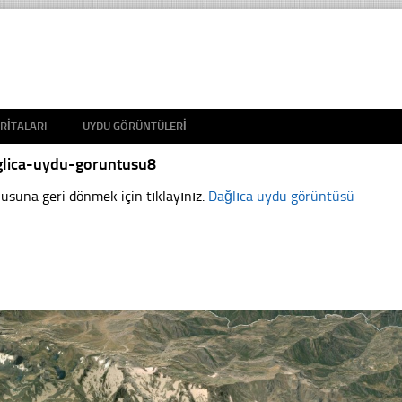
RITALARI
UYDU GÖRÜNTÜLERI
glica-uydu-goruntusu8
usuna geri dönmek için tıklayınız.
Dağlıca uydu görüntüsü