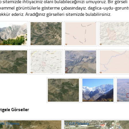
 sitemizde ihtiyacınız olanı bulabileceğinizi umuyoruz. Bir görse
emmel görüntülerle gösterme çabasındayız. daglica-uydu-goruntus
ekkür ederiz. Aradığınız görselleri sitemizde bulabilirsiniz.
tgele Görseller
256 Tıklanma
☐
329 Tıklanma