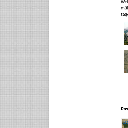
Web
mük
teş
Ras
☐