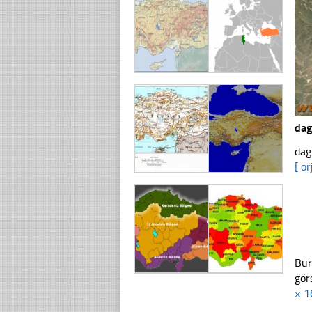
dag
dag
[ or
Bur
gör
× 1