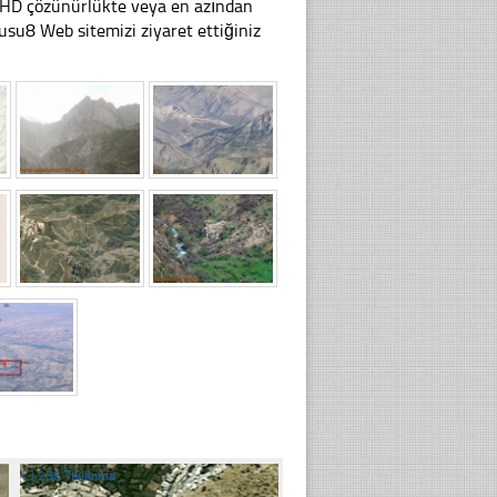
li HD çözünürlükte veya en azından
u8 Web sitemizi ziyaret ettiğiniz
☐
236 Tıklanma