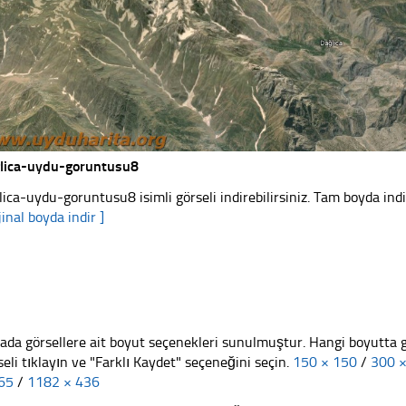
lica-uydu-goruntusu8
lica-uydu-goruntusu8 isimli görseli indirebilirsiniz. Tam boyda indi
jinal boyda indir ]
ada görsellere ait boyut seçenekleri sunulmuştur. Hangi boyutta 
seli tıklayın ve "Farklı Kaydet" seçeneğini seçin.
150 × 150
/
300 
65
/
1182 × 436