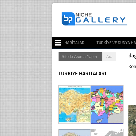
HARITALAR
TÜRKIYE VE DÜNYA HA
da
Kon
TÜRKIYE HARITALARI