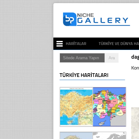
HARITALAR
TÜRKIYE VE DÜNYA HA
da
Kon
TÜRKIYE HARITALARI