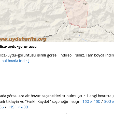
lica-uydu-goruntusu
lica-uydu-goruntusu isimli görseli indirebilirsiniz. Tam boyda indir
jinal boyda indir ]
ada görsellere ait boyut seçenekleri sunulmuştur. Hangi boyutta 
seli tıklayın ve "Farklı Kaydet" seçeneğini seçin.
150 × 150
/
300 
65
/
1191 × 438