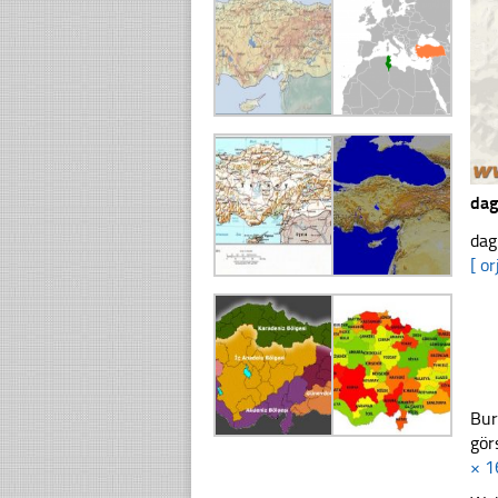
dag
dag
[ or
Bur
gör
× 1