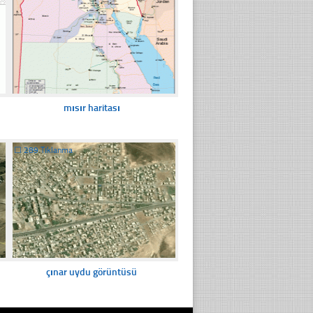
mısır haritası
☐
289 Tıklanma
çınar uydu görüntüsü