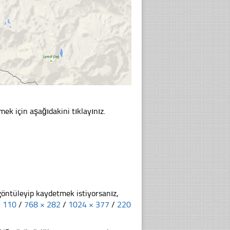
mek için aşağıdakini tıklayınız.
göntüleyip kaydetmek istiyorsanız,
× 110
/
768 × 282
/
1024 × 377
/
220