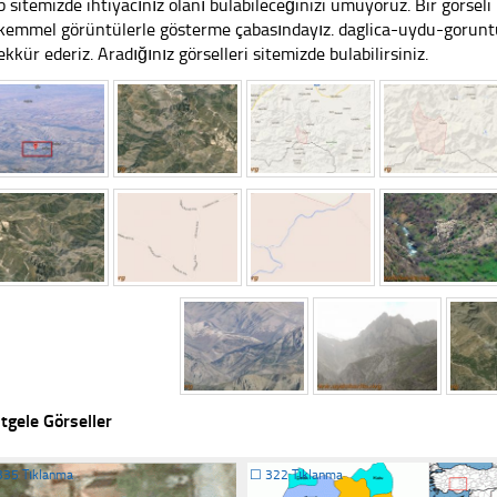
 sitemizde ihtiyacınız olanı bulabileceğinizi umuyoruz. Bir görse
emmel görüntülerle gösterme çabasındayız. daglica-uydu-goruntus
ekkür ederiz. Aradığınız görselleri sitemizde bulabilirsiniz.
tgele Görseller
335 Tıklanma
☐
322 Tıklanma