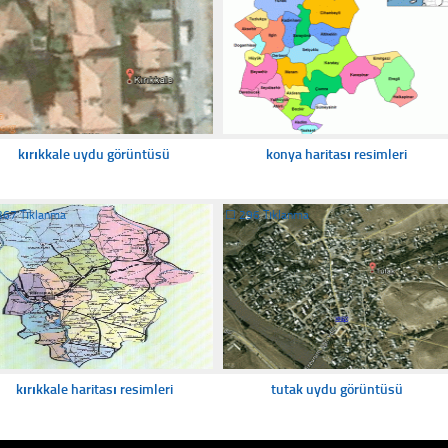
kırıkkale uydu görüntüsü
konya haritası resimleri
367 Tıklanma
☐
296 Tıklanma
kırıkkale haritası resimleri
tutak uydu görüntüsü