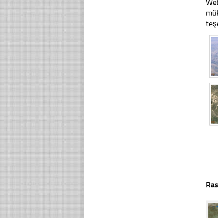
Web
mük
teş
Ras
☐