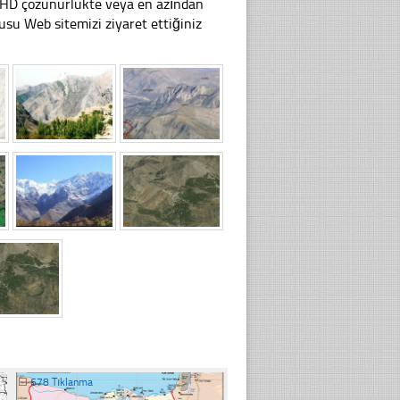
li HD çözünürlükte veya en azından
u Web sitemizi ziyaret ettiğiniz
☐
678 Tıklanma