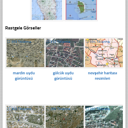
Rastgele Görseller
☐
353 Tıklanma
☐
312 Tıklanma
☐
394 Tıklanma
mardin uydu
gölcük uydu
nevşehir haritası
görüntüsü
görüntüsü
resimleri
☐
343 Tıklanma
☐
289 Tıklanma
☐
297 Tıklanma