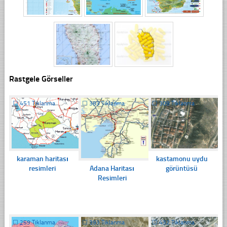
Rastgele Görseller
☐
451 Tıklanma
☐
383 Tıklanma
☐
309 Tıklanma
karaman haritası
kastamonu uydu
Adana Haritası
resimleri
görüntüsü
Resimleri
☐
259 Tıklanma
☐
393 Tıklanma
☐
432 Tıklanma