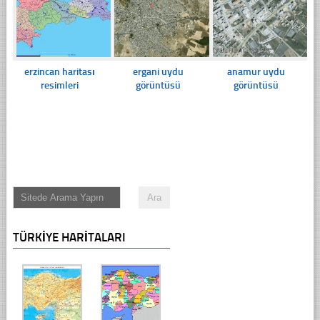
erzincan haritası
ergani uydu
anamur uydu
resimleri
görüntüsü
görüntüsü
TÜRKIYE HARITALARI