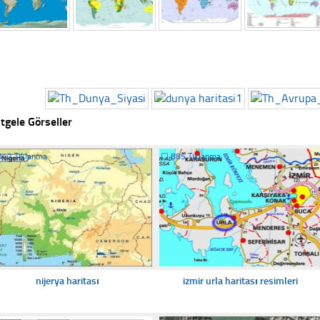
tgele Görseller
342 Tıklanma
☐
885 Tıklanma
nijerya haritası
izmir urla haritası resimleri