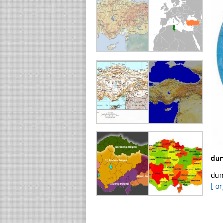
dun
dun
[ or