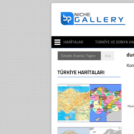
HARITALAR
TÜRKIYE VE DÜNYA HA
dun
Kon
TÜRKIYE HARITALARI