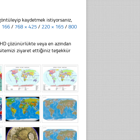
göntüleyip kaydetmek istiyorsanız,
× 166
/
768 × 425
/
220 × 165
/
800
li HD çözünürlükte veya en azından
temizi ziyaret ettiğiniz teşekkür