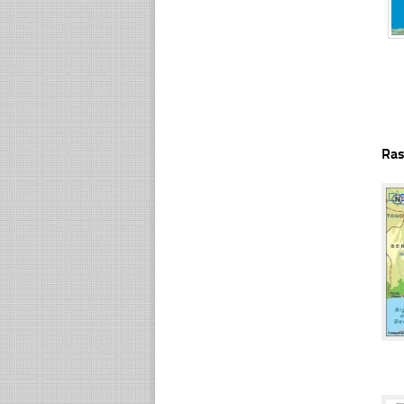
Ras
☐