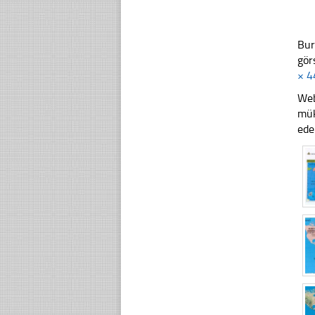
Bur
gör
× 4
Web
mük
ede