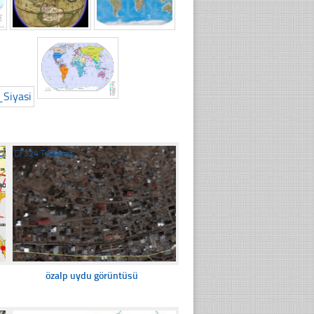
☐
324 Tıklanma
özalp uydu görüntüsü