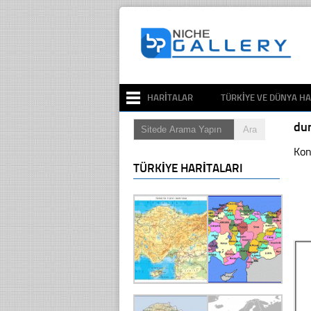
HARITALAR
TÜRKIYE VE DÜNYA HA
du
Kon
TÜRKIYE HARITALARI