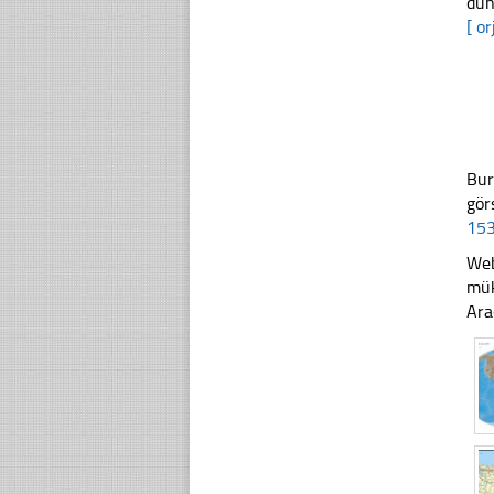
dun
[ or
Bur
gör
153
Web
mük
Ara