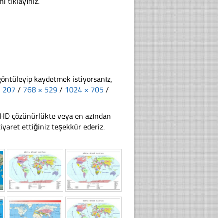
i tıklayınız.
göntüleyip kaydetmek istiyorsanız,
× 207
/
768 × 529
/
1024 × 705
/
li HD çözünürlükte veya en azından
aret ettiğiniz teşekkür ederiz.