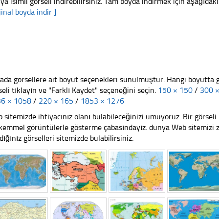
ya isimli görseli indirebilirsiniz. Tam boyda indirmek için aşağıdakin
jinal boyda indir ]
ada görsellere ait boyut seçenekleri sunulmuştur. Hangi boyutta 
seli tıklayın ve "Farklı Kaydet" seçeneğini seçin.
150 × 150
/
300 
6 × 1058
/
220 × 165
/
1853 × 1276
 sitemizde ihtiyacınız olanı bulabileceğinizi umuyoruz. Bir görse
emmel görüntülerle gösterme çabasındayız. dunya Web sitemizi ziy
dığınız görselleri sitemizde bulabilirsiniz.