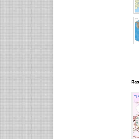
Ras
☐