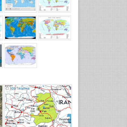
☐
309 Tıklanma