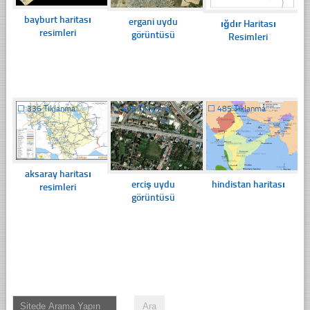
bayburt haritası
ergani uydu
ığdır Haritası
resimleri
görüntüsü
Resimleri
☐
336 Tıklanma
☐
498 Tıklanma
☐
485 Tıklanma
aksaray haritası
erciş uydu
hindistan haritası
resimleri
görüntüsü