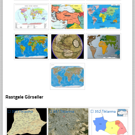
Rastgele Görseller
☐
333 Tıklanma
☐
397 Tıklanma
☐
352 Tıklanma