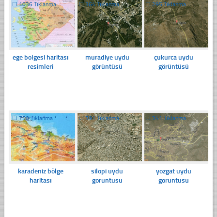
☐
1036 Tıklanma
☐
364 Tıklanma
☐
295 Tıklanma
ege bölgesi haritası
muradiye uydu
çukurca uydu
resimleri
görüntüsü
görüntüsü
☐
750 Tıklanma
☐
391 Tıklanma
☐
341 Tıklanma
karadeniz bölge
silopi uydu
yozgat uydu
haritası
görüntüsü
görüntüsü