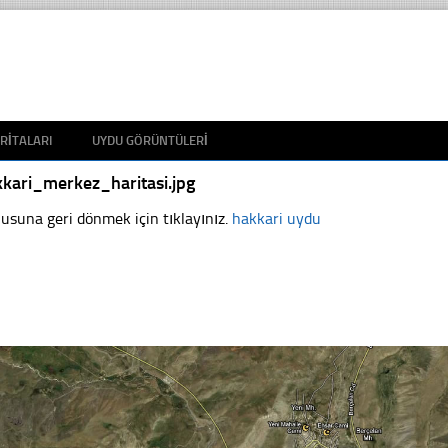
RITALARI
UYDU GÖRÜNTÜLERI
kari_merkez_haritasi.jpg
usuna geri dönmek için tıklayınız.
hakkari uydu