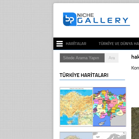
HARITALAR
TÜRKIYE VE DÜNYA HA
hak
Kon
TÜRKIYE HARITALARI