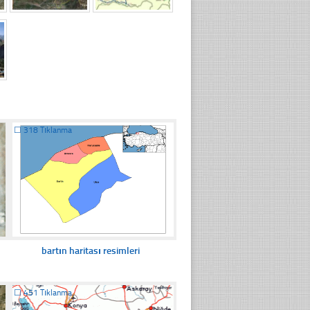
☐
318 Tıklanma
bartın haritası resimleri
☐
451 Tıklanma