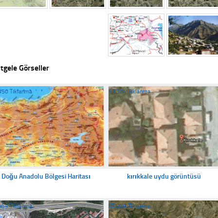
tgele Görseller
450 Tıklanma
☐
334 Tıklanma
Doğu Anadolu Bölgesi Haritası
kırıkkale uydu görüntüsü
454 Tıklanma
☐
206 Tıklanma