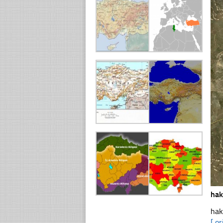
hak
hak
[ or