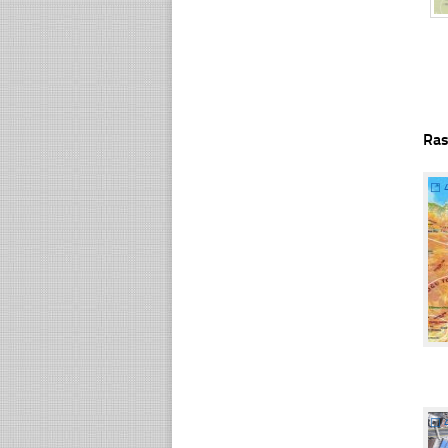
Ras
☐
☐