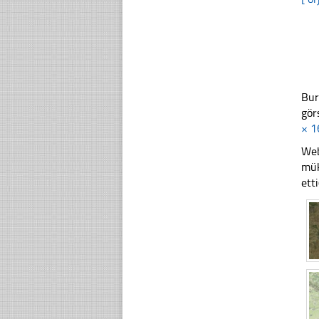
Bur
gör
× 1
Web
mük
ett