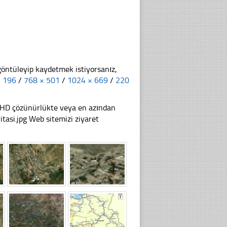
göntüleyip kaydetmek istiyorsanız,
× 196
/
768 × 501
/
1024 × 669
/
220
li HD çözünürlükte veya en azından
asi.jpg Web sitemizi ziyaret