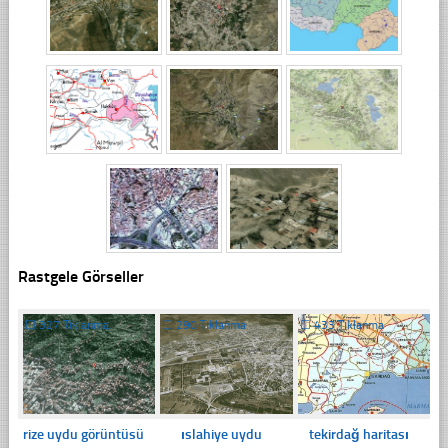
Rastgele Görseller
☐
327 Tıklanma
☐
290 Tıklanma
☐
433 Tıklanma
rize uydu görüntüsü
ıslahiye uydu
tekirdağ haritası