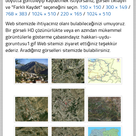
boyutta göntüleyip kaydetmek istiyorsanız, görseli tıklayın
ve "Farklı Kaydet" seçeneğini seçin.
150 × 150
/
300 × 149
/
768 × 383
/
1024 × 510
/
220 × 165
/
1024 × 510
Web sitemizde ihtiyacınız olanı bulabileceğinizi umuyoruz.
Bir görseli HD çözünürlükte veya en azından mükemmel
görüntülerle gösterme çabasındayız. hakkari-uydu-
goruntusu1.gif Web sitemizi ziyaret ettiğiniz teşekkür
ederiz. Aradığınız görselleri sitemizde bulabilirsiniz.