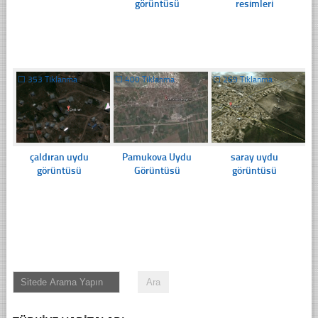
görüntüsü
resimleri
☐
353 Tıklanma
☐
400 Tıklanma
☐
269 Tıklanma
çaldıran uydu
Pamukova Uydu
saray uydu
görüntüsü
Görüntüsü
görüntüsü