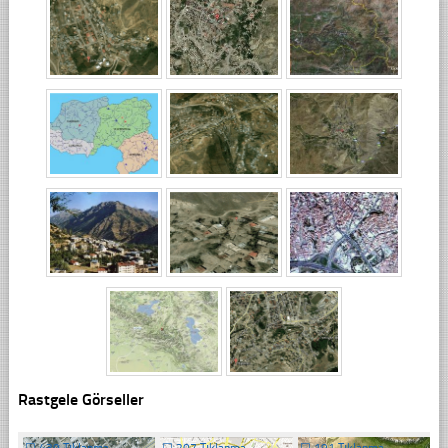
Rastgele Görseller
☐
439 Tıklanma
☐
207 Tıklanma
☐
191 Tıklanma