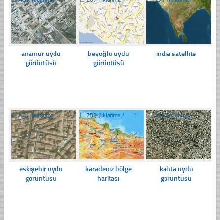
anamur uydu
beyoğlu uydu
india satellite
görüntüsü
görüntüsü
☐
431 Tıklanma
☐
752 Tıklanma
☐
352 Tıklanma
eskişehir uydu
karadeniz bölge
kahta uydu
görüntüsü
haritası
görüntüsü