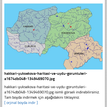
hakkari-yuksekova-haritasi-ve-uydu-goruntuleri-
a1674db048-1349469070.jpg
hakkari-yuksekova-haritasi-ve-uydu-goruntuleri-
a1674db048-1349469070.jpg isimli görseli indirebilirsiniz.
Tam boyda indirmek için aşağıdakini tıklayınız.
[ orjinal boyda indir ]