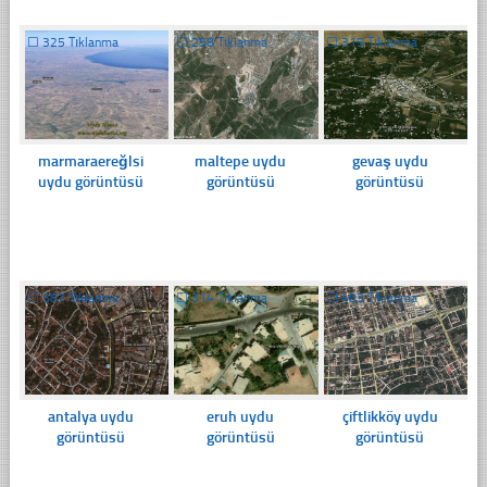
☐
325 Tıklanma
☐
258 Tıklanma
☐
315 Tıklanma
marmaraereğlsi
maltepe uydu
gevaş uydu
uydu görüntüsü
görüntüsü
görüntüsü
☐
387 Tıklanma
☐
314 Tıklanma
☐
403 Tıklanma
antalya uydu
eruh uydu
çiftlikköy uydu
görüntüsü
görüntüsü
görüntüsü