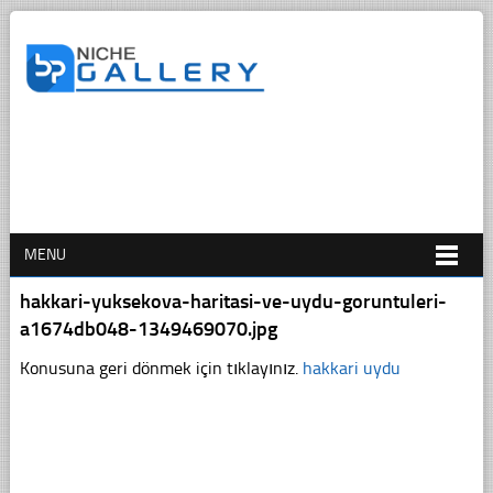
MENU
hakkari-yuksekova-haritasi-ve-uydu-goruntuleri-
a1674db048-1349469070.jpg
Konusuna geri dönmek için tıklayınız.
hakkari uydu