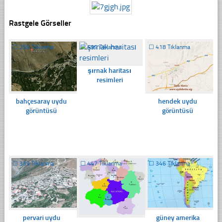
Rastgele Görseller
☐
256 Tıklanma
☐
499 Tıklanma
☐
418 Tıklanma
şırnak haritası
resimleri
bahçesaray uydu
hendek uydu
görüntüsü
görüntüsü
☐
339 Tıklanma
☐
447 Tıklanma
☐
346 Tıklanma
pervari uydu
güney amerika