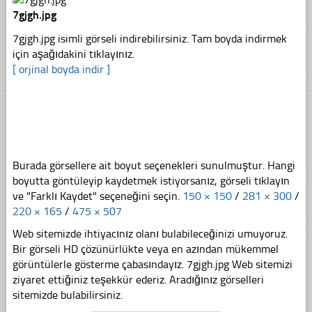
7gjgh.jpg
7gjgh.jpg isimli görseli indirebilirsiniz. Tam boyda indirmek
için aşağıdakini tıklayınız.
[ orjinal boyda indir ]
Burada görsellere ait boyut seçenekleri sunulmuştur. Hangi
boyutta göntüleyip kaydetmek istiyorsanız, görseli tıklayın
ve "Farklı Kaydet" seçeneğini seçin.
150 × 150
/
281 × 300
/
220 × 165
/
475 × 507
Web sitemizde ihtiyacınız olanı bulabileceğinizi umuyoruz.
Bir görseli HD çözünürlükte veya en azından mükemmel
görüntülerle gösterme çabasındayız. 7gjgh.jpg Web sitemizi
ziyaret ettiğiniz teşekkür ederiz. Aradığınız görselleri
sitemizde bulabilirsiniz.