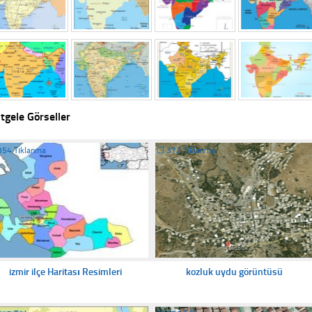
tgele Görseller
354 Tıklanma
☐
372 Tıklanma
izmir ilçe Haritası Resimleri
kozluk uydu görüntüsü