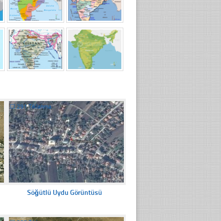
☐
291 Tıklanma
Söğütlü Uydu Görüntüsü