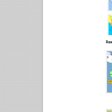
Ras
☐