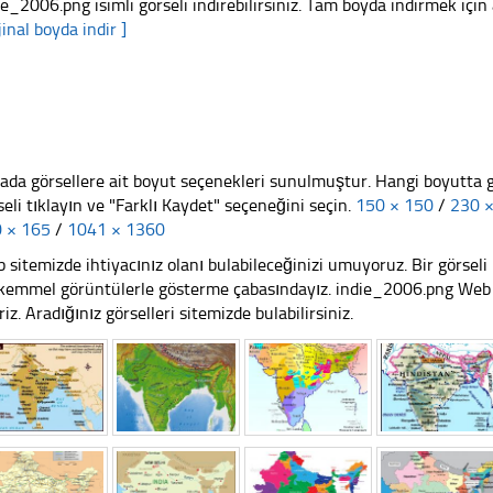
ie_2006.png isimli görseli indirebilirsiniz. Tam boyda indirmek için 
jinal boyda indir ]
ada görsellere ait boyut seçenekleri sunulmuştur. Hangi boyutta 
seli tıklayın ve "Farklı Kaydet" seçeneğini seçin.
150 × 150
/
230 
 × 165
/
1041 × 1360
 sitemizde ihtiyacınız olanı bulabileceğinizi umuyoruz. Bir görse
emmel görüntülerle gösterme çabasındayız. indie_2006.png Web si
riz. Aradığınız görselleri sitemizde bulabilirsiniz.