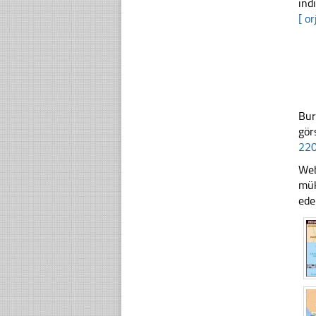
ind
[ or
Bur
gör
220
Web
mük
ede