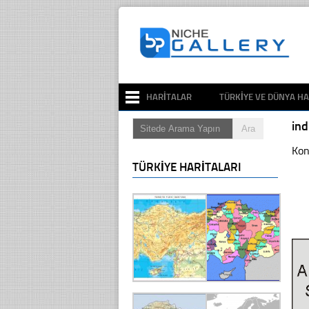
HARITALAR
TÜRKIYE VE DÜNYA HA
in
Kon
TÜRKIYE HARITALARI