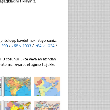
aşağıdakini tıklayınız.
göntüleyip kaydetmek istiyorsanız,
× 300
/
768 × 1003
/
784 × 1024
/
li HD çözünürlükte veya en azından
temizi ziyaret ettiğiniz teşekkür