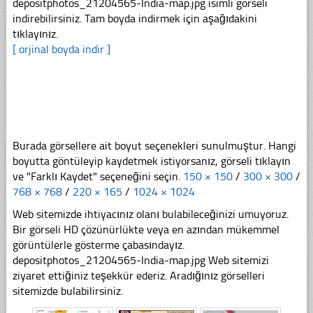
depositphotos_21204565-India-map.jpg isimli görseli
indirebilirsiniz. Tam boyda indirmek için aşağıdakini
tıklayınız.
[ orjinal boyda indir ]
Burada görsellere ait boyut seçenekleri sunulmuştur. Hangi
boyutta göntüleyip kaydetmek istiyorsanız, görseli tıklayın
ve "Farklı Kaydet" seçeneğini seçin.
150 × 150
/
300 × 300
/
768 × 768
/
220 × 165
/
1024 × 1024
Web sitemizde ihtiyacınız olanı bulabileceğinizi umuyoruz.
Bir görseli HD çözünürlükte veya en azından mükemmel
görüntülerle gösterme çabasındayız.
depositphotos_21204565-India-map.jpg Web sitemizi
ziyaret ettiğiniz teşekkür ederiz. Aradığınız görselleri
sitemizde bulabilirsiniz.