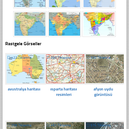
Rastgele Görseller
☐
422 Tıklanma
☐
290 Tıklanma
☐
330 Tıklanma
avustralya haritası
ısparta haritası
afyon uydu
resimleri
görüntüsü
☐
258 Tıklanma
☐
451 Tıklanma
☐
574 Tıklanma