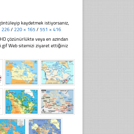
göntüleyip kaydetmek istiyorsanız,
× 226
/
220 × 165
/
551 × 416
li HD çözünürlükte veya en azından
gif Web sitemizi ziyaret ettiğiniz