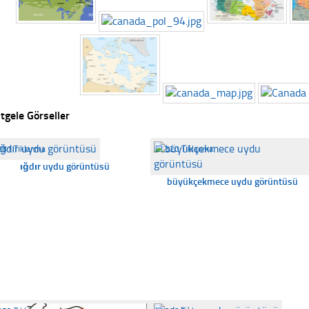
tgele Görseller
281 Tıklanma
☐
320 Tıklanma
ığdır uydu görüntüsü
büyükçekmece uydu görüntüsü