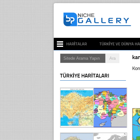
HARITALAR
TÜRKIYE VE DÜNYA HA
kan
Kon
TÜRKIYE HARITALARI