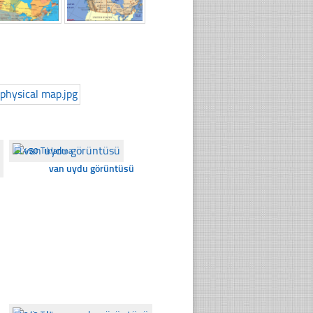
☐
450 Tıklanma
van uydu görüntüsü