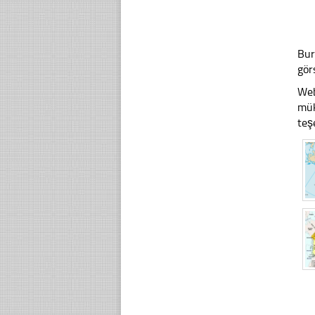
Bur
gör
Web
mük
teş