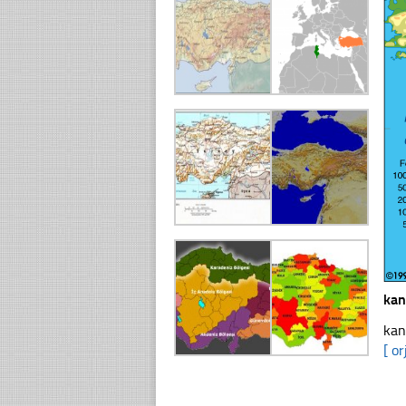
kan
kan
[ or