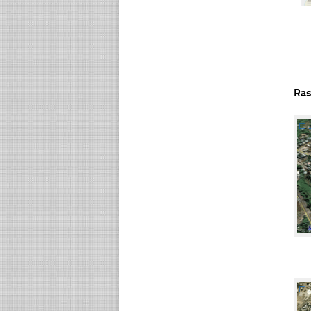
Ras
☐
☐