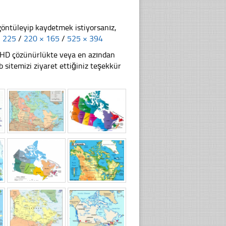
göntüleyip kaydetmek istiyorsanız,
× 225
/
220 × 165
/
525 × 394
li HD çözünürlükte veya en azından
sitemizi ziyaret ettiğiniz teşekkür