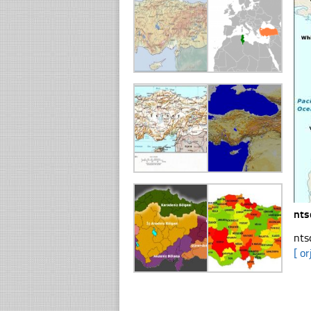
nts
nts
[ or