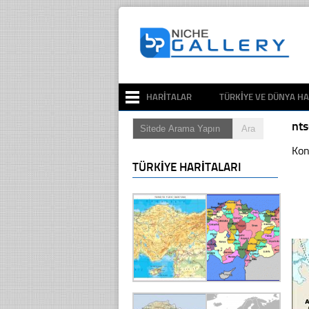
HARITALAR
TÜRKIYE VE DÜNYA HA
nts
Kon
TÜRKIYE HARITALARI