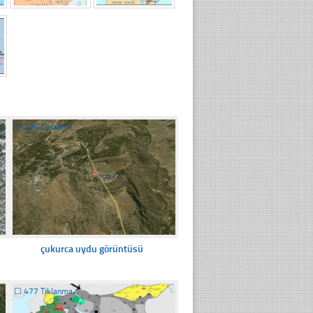
☐
295 Tıklanma
çukurca uydu görüntüsü
☐
477 Tıklanma