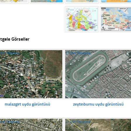
tgele Görseller
353 Tıklanma
☐
244 Tıklanma
malazgirt uydu görüntüsü
zeytinburnu uydu görüntüsü
348 Tıklanma
☐
450 Tıklanma