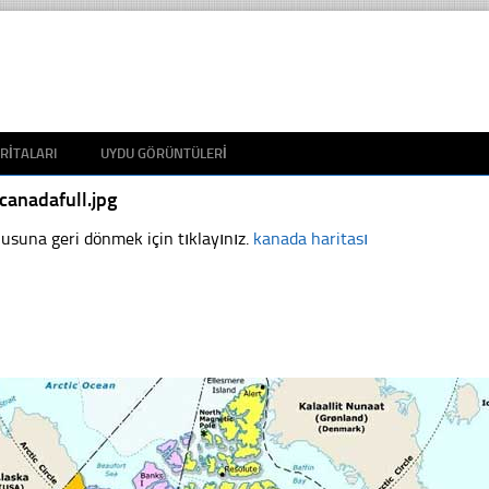
RITALARI
UYDU GÖRÜNTÜLERI
canadafull.jpg
usuna geri dönmek için tıklayınız.
kanada haritası