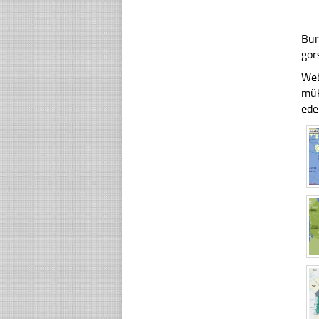
Bur
gör
Web
mük
ede