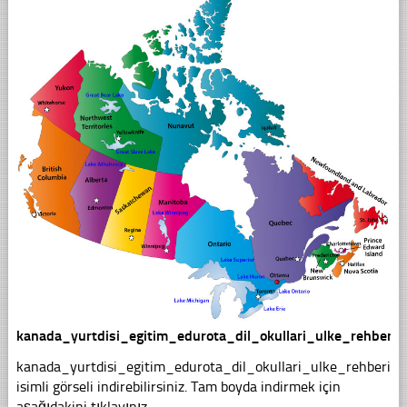
kanada_yurtdisi_egitim_edurota_dil_okullari_ulke_rehberi_h
kanada_yurtdisi_egitim_edurota_dil_okullari_ulke_rehberi_ha
isimli görseli indirebilirsiniz. Tam boyda indirmek için
aşağıdakini tıklayınız.