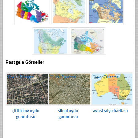
Rastgele Görseller
☐
401 Tıklanma
☐
390 Tıklanma
☐
422 Tıklanma
çiftlikköy uydu
silopi uydu
avustralya haritası
görüntüsü
görüntüsü