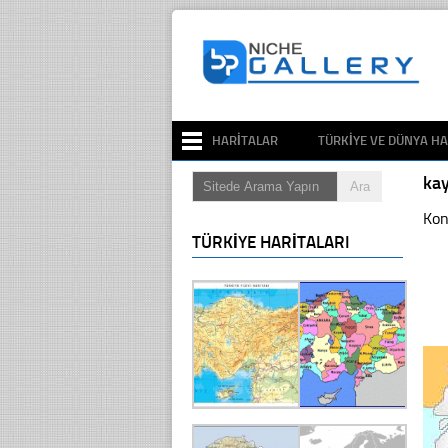
HARITALAR
TÜRKIYE VE DÜNYA HA
kay
Kon
TÜRKIYE HARITALARI