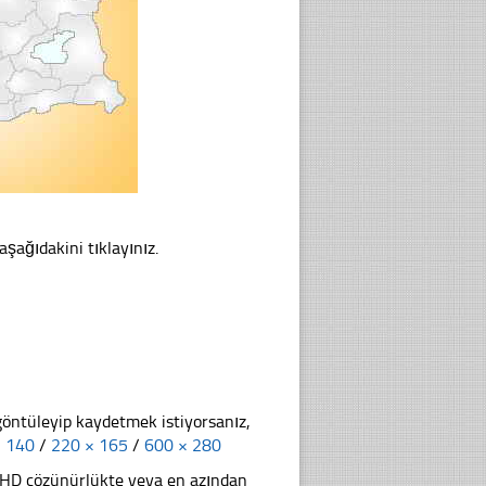
aşağıdakini tıklayınız.
göntüleyip kaydetmek istiyorsanız,
× 140
/
220 × 165
/
600 × 280
li HD çözünürlükte veya en azından