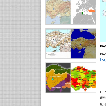
kay
kay
[ or
Bur
gör
Web