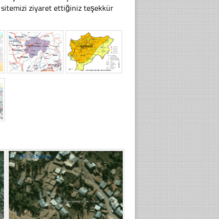
temizi ziyaret ettiğiniz teşekkür
☐
318 Tıklanma