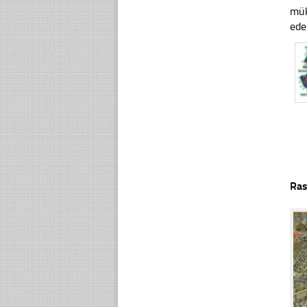
mük
ede
Ras
☐