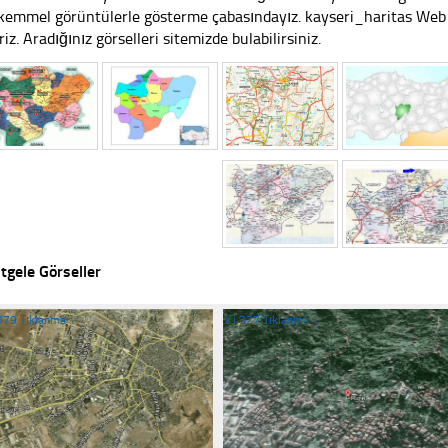
emmel görüntülerle gösterme çabasındayız. kayseri_haritas Web si
riz. Aradığınız görselleri sitemizde bulabilirsiniz.
tgele Görseller
379 Tıklanma
☐
327 Tıklanma