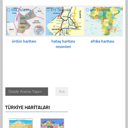
☐
569 Tıklanma
☐
375 Tıklanma
☐
499 Tıklanma
ürdün haritası
hatay haritası
afrika haritası
resimleri
TÜRKIYE HARITALARI