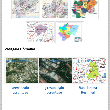
Rastgele Görseller
☐
238 Tıklanma
☐
259 Tıklanma
☐
311 Tıklanma
artvin uydu
giresun uydu
Van Haritası
görüntüsü
görüntüsü
Resimleri