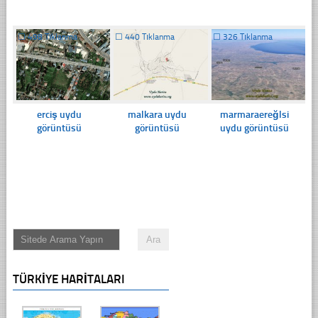
☐
498 Tıklanma
☐
440 Tıklanma
☐
326 Tıklanma
erciş uydu
malkara uydu
marmaraereğlsi
görüntüsü
görüntüsü
uydu görüntüsü
TÜRKIYE HARITALARI