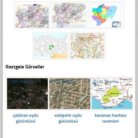
Rastgele Görseller
☐
355 Tıklanma
☐
427 Tıklanma
☐
456 Tıklanma
çaldıran uydu
eskişehir uydu
karaman haritası
görüntüsü
görüntüsü
resimleri