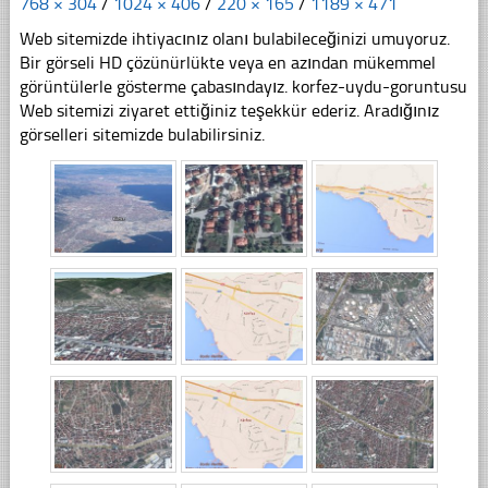
768 × 304
/
1024 × 406
/
220 × 165
/
1189 × 471
Web sitemizde ihtiyacınız olanı bulabileceğinizi umuyoruz.
Bir görseli HD çözünürlükte veya en azından mükemmel
görüntülerle gösterme çabasındayız. korfez-uydu-goruntusu
Web sitemizi ziyaret ettiğiniz teşekkür ederiz. Aradığınız
görselleri sitemizde bulabilirsiniz.