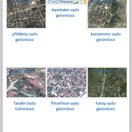
☐
403 Tıklanma
☐
412 Tıklanma
☐
309 Tıklanma
diyarbakır uydu
görüntüsü
çiftlikköy uydu
kastamonu uydu
görüntüsü
görüntüsü
☐
353 Tıklanma
☐
347 Tıklanma
☐
1469 Tıklanma
Taraklı Uydu
Pınarhisar uydu
hatay uydu
Görüntüsü
görüntüsü
görüntüsü