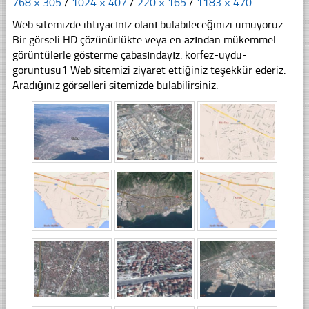
768 × 305
/
1024 × 407
/
220 × 165
/
1183 × 470
Web sitemizde ihtiyacınız olanı bulabileceğinizi umuyoruz.
Bir görseli HD çözünürlükte veya en azından mükemmel
görüntülerle gösterme çabasındayız. korfez-uydu-
goruntusu1 Web sitemizi ziyaret ettiğiniz teşekkür ederiz.
Aradığınız görselleri sitemizde bulabilirsiniz.