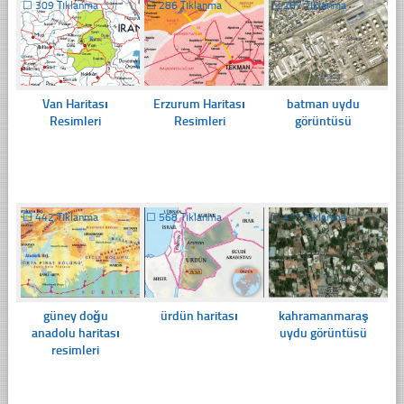
☐
309 Tıklanma
☐
286 Tıklanma
☐
287 Tıklanma
Van Haritası
Erzurum Haritası
batman uydu
Resimleri
Resimleri
görüntüsü
☐
442 Tıklanma
☐
568 Tıklanma
☐
411 Tıklanma
güney doğu
ürdün haritası
kahramanmaraş
anadolu haritası
uydu görüntüsü
resimleri