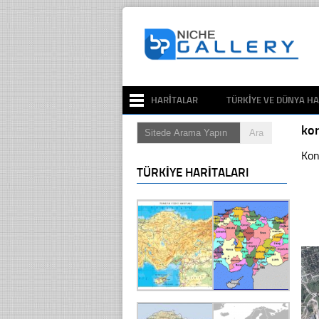
HARITALAR
TÜRKIYE VE DÜNYA HA
ko
Kon
TÜRKIYE HARITALARI