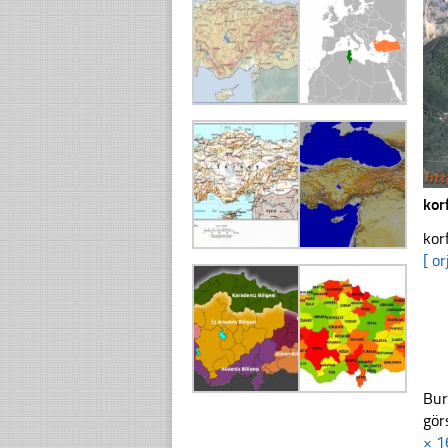
kor
kor
[ or
Bur
gör
× 1