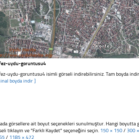
fez-uydu-goruntusu4
fez-uydu-goruntusu4 isimli görseli indirebilirsiniz. Tam boyda indir
jinal boyda indir ]
ada görsellere ait boyut seçenekleri sunulmuştur. Hangi boyutta 
seli tıklayın ve "Farklı Kaydet" seçeneğini seçin.
150 × 150
/
300 
65
/
1185 × 472