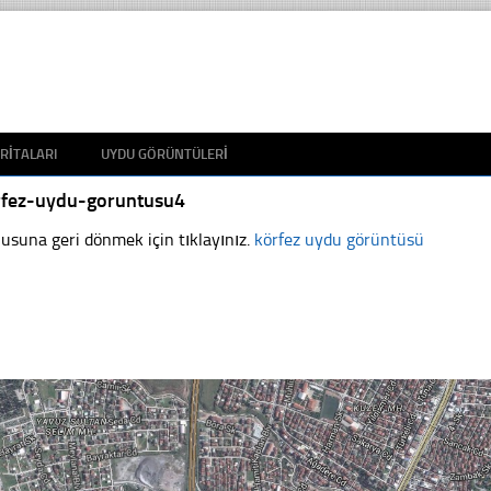
RITALARI
UYDU GÖRÜNTÜLERI
rfez-uydu-goruntusu4
usuna geri dönmek için tıklayınız.
körfez uydu görüntüsü