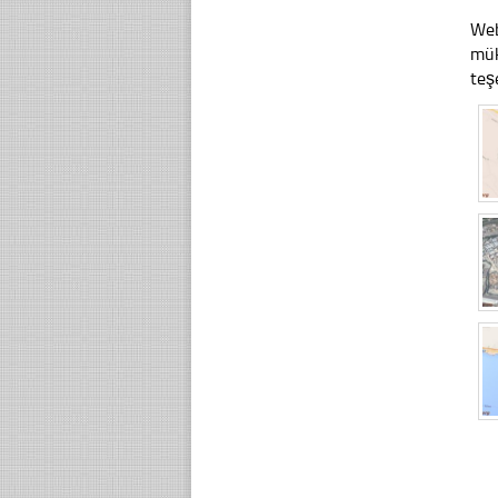
Web
mük
teş