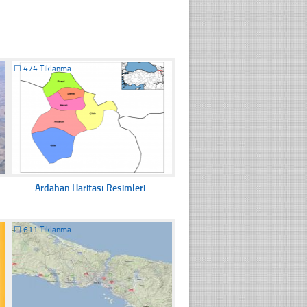
☐
474 Tıklanma
Ardahan Haritası Resimleri
☐
611 Tıklanma