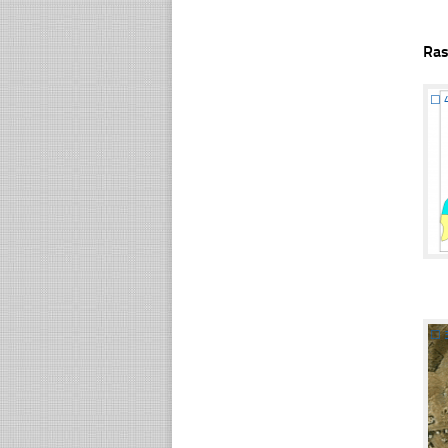
Ras
☐
☐