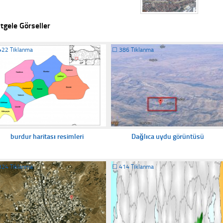
tgele Görseller
422 Tıklanma
☐
386 Tıklanma
burdur haritası resimleri
Dağlıca uydu görüntüsü
324 Tıklanma
☐
414 Tıklanma