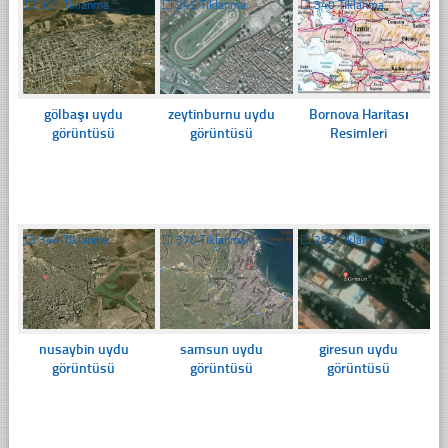
☐
301 Tıklanma
☐
245 Tıklanma
☐
340 Tıklanma
gölbaşı uydu
zeytinburnu uydu
Bornova Haritası
görüntüsü
görüntüsü
Resimleri
☐
344 Tıklanma
☐
370 Tıklanma
☐
259 Tıklanma
nusaybin uydu
samsun uydu
giresun uydu
görüntüsü
görüntüsü
görüntüsü