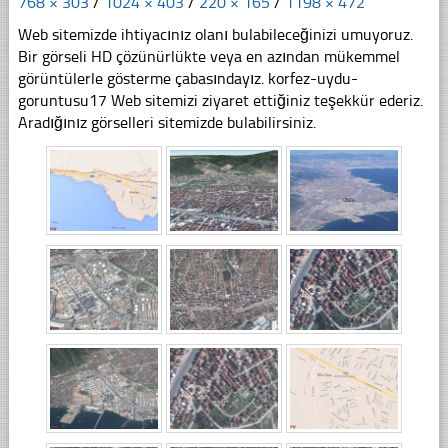
768 × 303
/
1024 × 403
/
220 × 165
/
1198 × 472
Web sitemizde ihtiyacınız olanı bulabileceğinizi umuyoruz.
Bir görseli HD çözünürlükte veya en azından mükemmel
görüntülerle gösterme çabasındayız. korfez-uydu-
goruntusu17 Web sitemizi ziyaret ettiğiniz teşekkür ederiz.
Aradığınız görselleri sitemizde bulabilirsiniz.