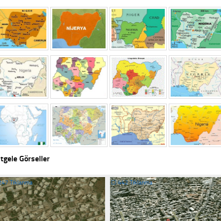
tgele Görseller
247 Tıklanma
☐
442 Tıklanma