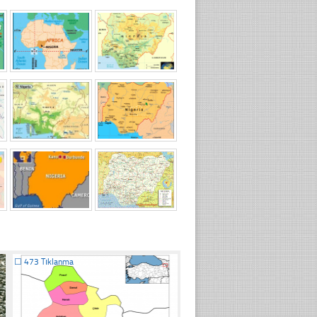
☐
473 Tıklanma