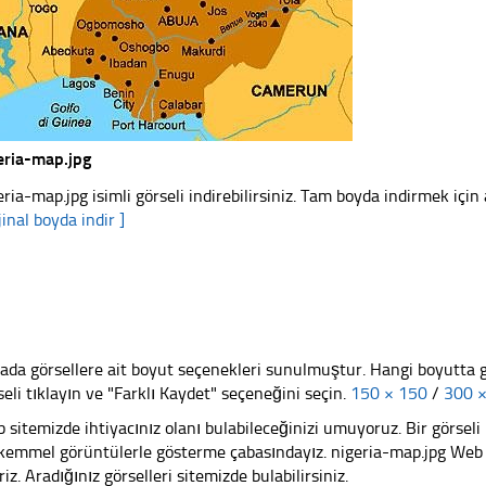
eria-map.jpg
eria-map.jpg isimli görseli indirebilirsiniz. Tam boyda indirmek için 
jinal boyda indir ]
ada görsellere ait boyut seçenekleri sunulmuştur. Hangi boyutta 
seli tıklayın ve "Farklı Kaydet" seçeneğini seçin.
150 × 150
/
300 
 sitemizde ihtiyacınız olanı bulabileceğinizi umuyoruz. Bir görse
emmel görüntülerle gösterme çabasındayız. nigeria-map.jpg Web si
riz. Aradığınız görselleri sitemizde bulabilirsiniz.