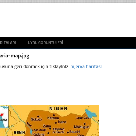
RITALARI
UYDU GÖRÜNTÜLERI
eria-map.jpg
usuna geri dönmek için tıklayınız.
nijerya haritası