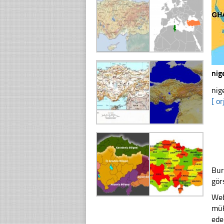
nig
nig
[ or
Bur
gör
Web
mük
ede