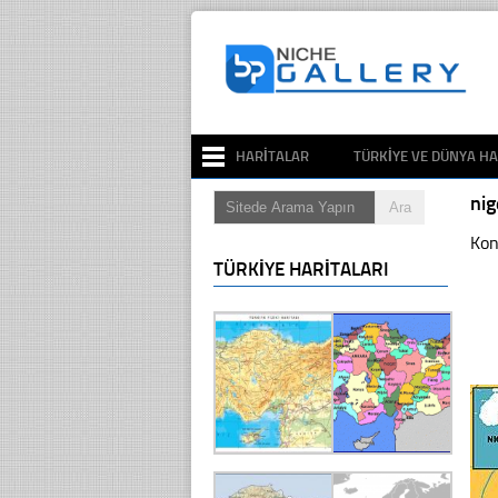
HARITALAR
TÜRKIYE VE DÜNYA HA
nig
Kon
TÜRKIYE HARITALARI