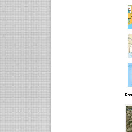
Ras
☐