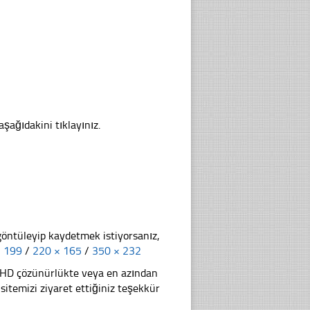
aşağıdakini tıklayınız.
göntüleyip kaydetmek istiyorsanız,
× 199
/
220 × 165
/
350 × 232
li HD çözünürlükte veya en azından
temizi ziyaret ettiğiniz teşekkür