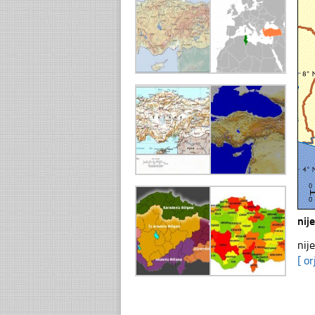
nij
nij
[ or