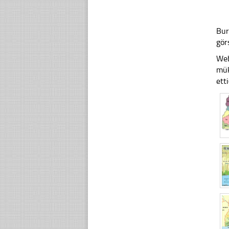
Bur
gör
Web
mük
ett