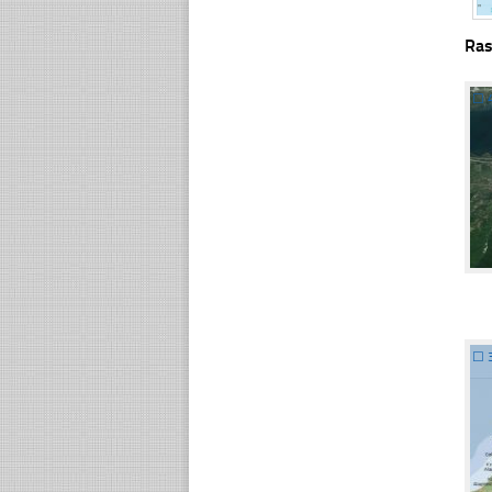
Ras
☐
☐