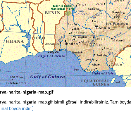
erya-harita-nigeria-map.gif
erya-harita-nigeria-map.gif isimli görseli indirebilirsiniz. Tam boyda
jinal boyda indir ]