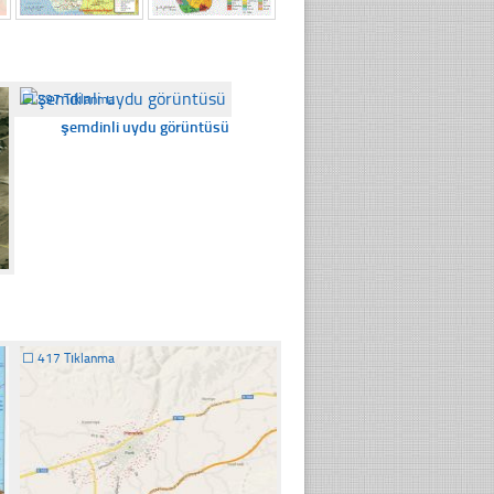
☐
297 Tıklanma
şemdinli uydu görüntüsü
☐
417 Tıklanma