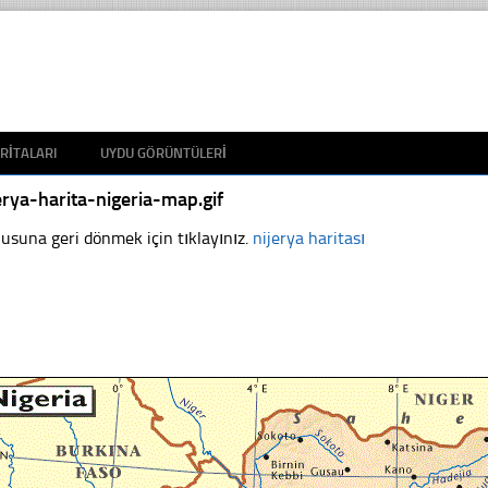
RITALARI
UYDU GÖRÜNTÜLERI
erya-harita-nigeria-map.gif
usuna geri dönmek için tıklayınız.
nijerya haritası