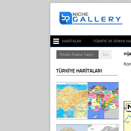
HARITALAR
TÜRKIYE VE DÜNYA HA
nij
Kon
TÜRKIYE HARITALARI