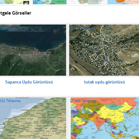
tgele Görseller
433 Tıklanma
☐
295 Tıklanma
Sapanca Uydu Görüntüsü
tutak uydu görüntüsü
332 Tıklanma
☐
484 Tıklanma