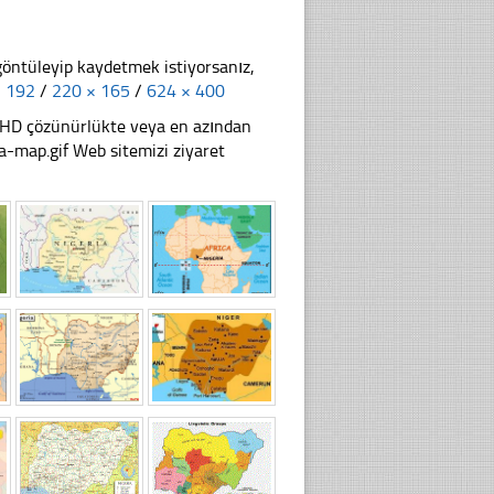
göntüleyip kaydetmek istiyorsanız,
× 192
/
220 × 165
/
624 × 400
li HD çözünürlükte veya en azından
-map.gif Web sitemizi ziyaret