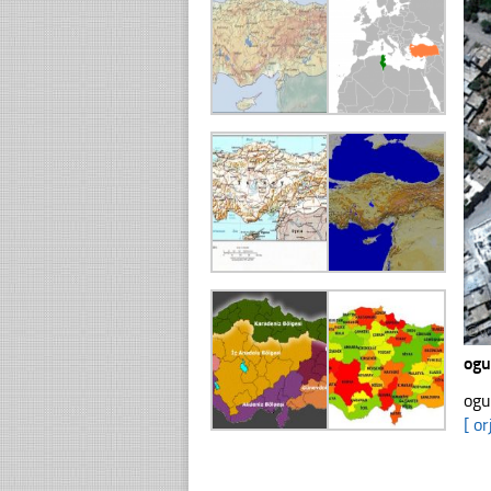
ogu
ogu
[ or