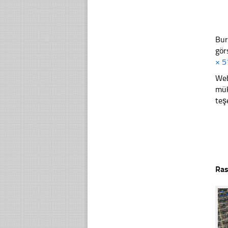
Bur
gör
× 5
Web
mük
teş
Ras
☐