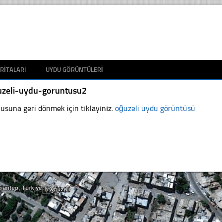
RITALARI
UYDU GÖRÜNTÜLERI
uzeli-uydu-goruntusu2
usuna geri dönmek için tıklayınız.
oğuzeli uydu görüntüsü