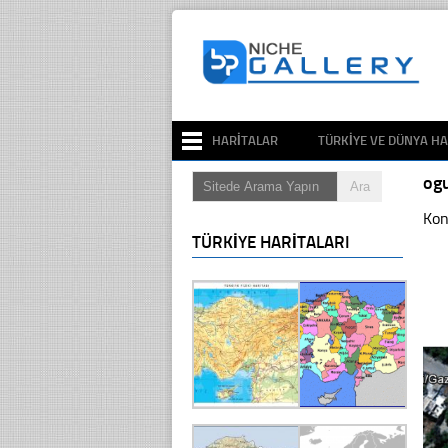
HARITALAR
TÜRKIYE VE DÜNYA HA
og
Kon
TÜRKIYE HARITALARI