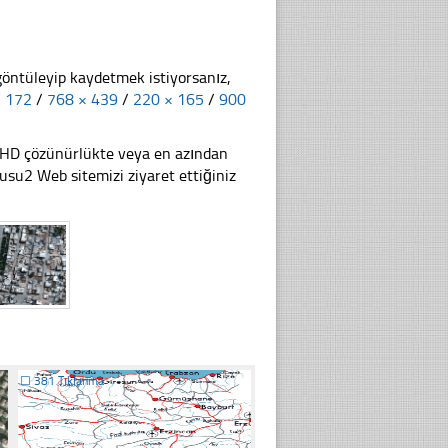
göntüleyip kaydetmek istiyorsanız,
× 172
/
768 × 439
/
220 × 165
/
900
li HD çözünürlükte veya en azından
su2 Web sitemizi ziyaret ettiğiniz
☐
381 Tıklanma