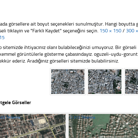
ada görsellere ait boyut seçenekleri sunulmuştur. Hangi boyutta 
seli tıklayın ve "Farklı Kaydet" seçeneğini seçin.
150 × 150
/
300 
15
 sitemizde ihtiyacınız olanı bulabileceğinizi umuyoruz. Bir görse
emmel görüntülerle gösterme çabasındayız. oguzeli-uydu-goruntu
ekkür ederiz. Aradığınız görselleri sitemizde bulabilirsiniz.
tgele Görseller
403 Tıklanma
☐
313 Tıklanma