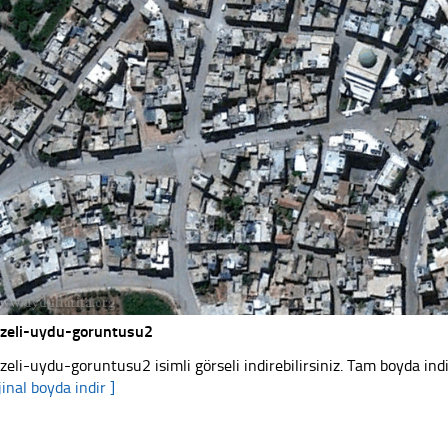
zeli-uydu-goruntusu2
zeli-uydu-goruntusu2 isimli görseli indirebilirsiniz. Tam boyda indi
jinal boyda indir ]