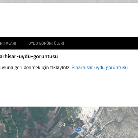
RITALARI
UYDU GÖRÜNTÜLERI
narhisar-uydu-goruntusu
usuna geri dönmek için tıklayınız.
Pınarhisar uydu görüntüsü