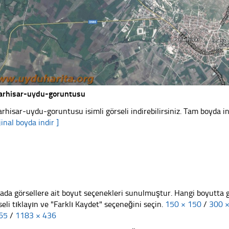
arhisar-uydu-goruntusu
arhisar-uydu-goruntusu isimli görseli indirebilirsiniz. Tam boyda in
jinal boyda indir ]
ada görsellere ait boyut seçenekleri sunulmuştur. Hangi boyutta 
seli tıklayın ve "Farklı Kaydet" seçeneğini seçin.
150 × 150
/
300 
65
/
1183 × 436