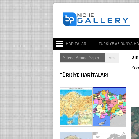
HARITALAR
TÜRKIYE VE DÜNYA HA
pi
Kon
TÜRKIYE HARITALARI