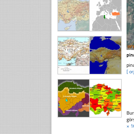
pin
pin
[ or
Bur
gör
× 1