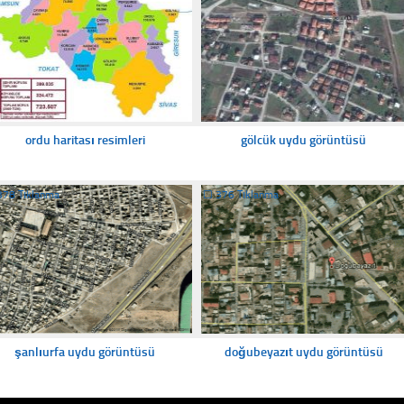
ordu haritası resimleri
gölcük uydu görüntüsü
378 Tıklanma
☐
376 Tıklanma
şanlıurfa uydu görüntüsü
doğubeyazıt uydu görüntüsü