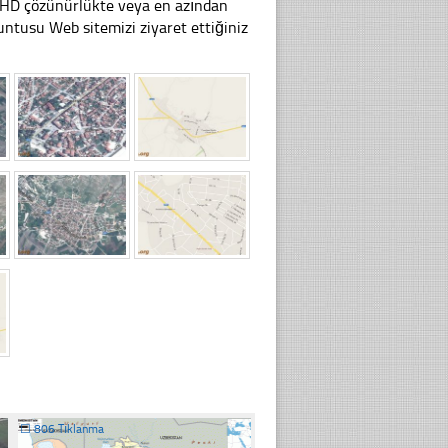
li HD çözünürlükte veya en azından
tusu Web sitemizi ziyaret ettiğiniz
☐
806 Tıklanma