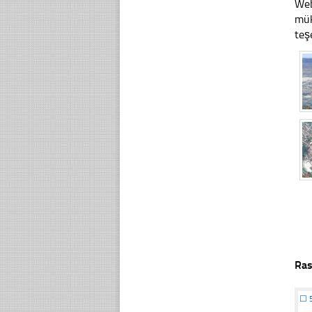
Web
mük
teş
Ras
☐