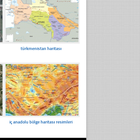
türkmenistan haritası
☐
536 Tıklanma
iç anadolu bölge haritası resimleri