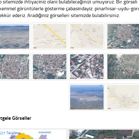
 sitemizde ihtiyacınız olanı bulabileceğinizi umuyoruz. Bir görse
emmel görüntülerle gösterme çabasındayız. pinarhisar-uydu-gorun
ekkür ederiz. Aradığınız görselleri sitemizde bulabilirsiniz.
tgele Görseller
527 Tıklanma
☐
310 Tıklanma