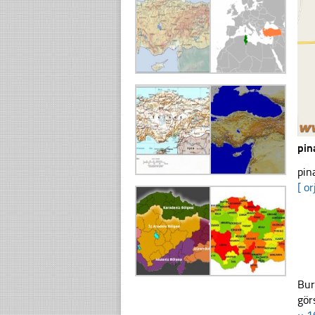
pin
pin
[ or
Bur
gör