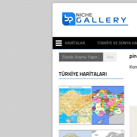
HARITALAR
TÜRKIYE VE DÜNYA HA
pi
Kon
TÜRKIYE HARITALARI