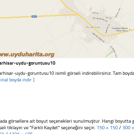
arhisar-uydu-goruntusu10
arhisar-uydu-goruntusu10 isimli görseli indirebilirsiniz. Tam boyda 
jinal boyda indir ]
ada görsellere ait boyut seçenekleri sunulmuştur. Hangi boyutta 
seli tıklayın ve "Farklı Kaydet" seçeneğini seçin.
150 × 150
/
300 