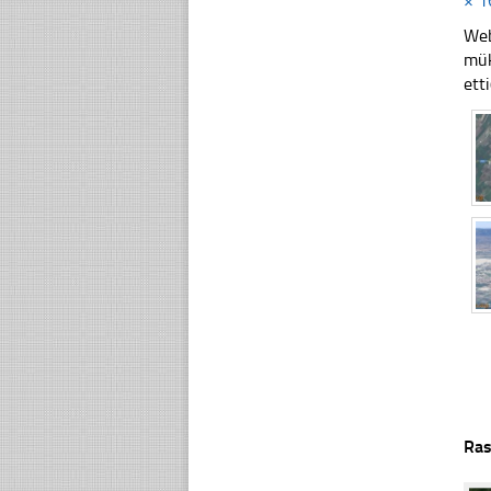
× 1
Web
mük
ett
Ras