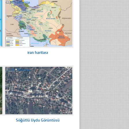
☐
801 Tıklanma
iran haritası
☐
291 Tıklanma
Söğütlü Uydu Görüntüsü