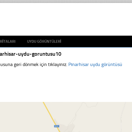
RITALARI
UYDU GÖRÜNTÜLERI
narhisar-uydu-goruntusu10
usuna geri dönmek için tıklayınız.
Pınarhisar uydu görüntüsü