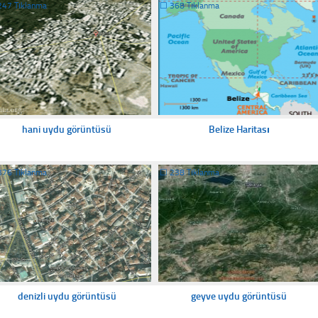
247 Tıklanma
☐
368 Tıklanma
hani uydu görüntüsü
Belize Haritası
376 Tıklanma
☐
238 Tıklanma
denizli uydu görüntüsü
geyve uydu görüntüsü