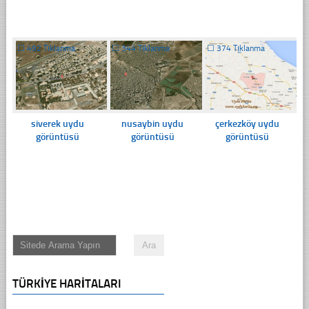
☐
492 Tıklanma
☐
344 Tıklanma
☐
374 Tıklanma
siverek uydu
nusaybin uydu
çerkezköy uydu
görüntüsü
görüntüsü
görüntüsü
TÜRKIYE HARITALARI