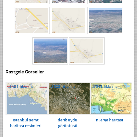
Rastgele Görseller
☐
421 Tıklanma
☐
322 Tıklanma
☐
343 Tıklanma
istanbul semt
derik uydu
nijerya haritası
haritası resimleri
görüntüsü