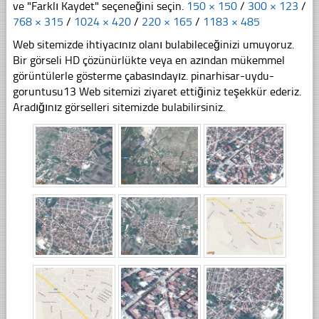
ve "Farklı Kaydet" seçeneğini seçin.
150 × 150
/
300 × 123
/
768 × 315
/
1024 × 420
/
220 × 165
/
1183 × 485
Web sitemizde ihtiyacınız olanı bulabileceğinizi umuyoruz.
Bir görseli HD çözünürlükte veya en azından mükemmel
görüntülerle gösterme çabasındayız. pinarhisar-uydu-
goruntusu13 Web sitemizi ziyaret ettiğiniz teşekkür ederiz.
Aradığınız görselleri sitemizde bulabilirsiniz.