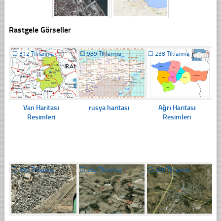
Rastgele Görseller
☐
312 Tıklanma
☐
939 Tıklanma
☐
238 Tıklanma
Van Haritası
rusya haritası
Ağrı Haritası
Resimleri
Resimleri
☐
382 Tıklanma
☐
262 Tıklanma
☐
230 Tıklanma