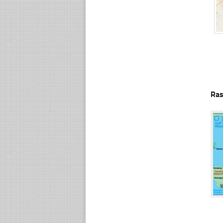
Ras
☐