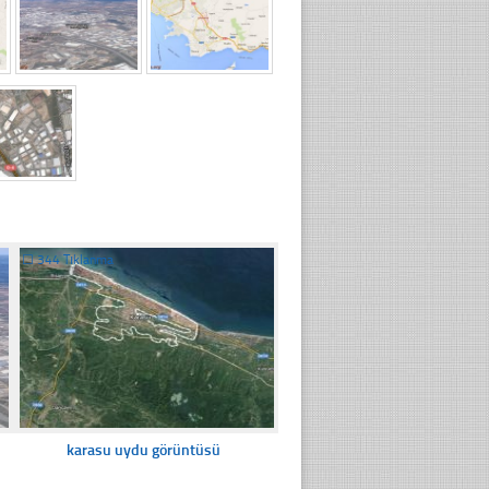
☐
344 Tıklanma
karasu uydu görüntüsü