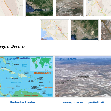
tgele Görseller
382 Tıklanma
☐
347 Tıklanma
Barbados Haritası
şekerpınar uydu görüntüsü