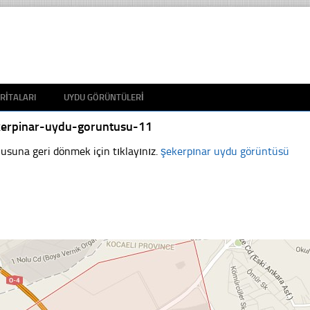
RITALARI
UYDU GÖRÜNTÜLERI
kerpinar-uydu-goruntusu-11
usuna geri dönmek için tıklayınız.
şekerpınar uydu görüntüsü