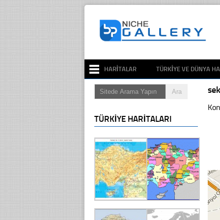
HARITALAR
TÜRKIYE VE DÜNYA HA
se
Kon
TÜRKIYE HARITALARI