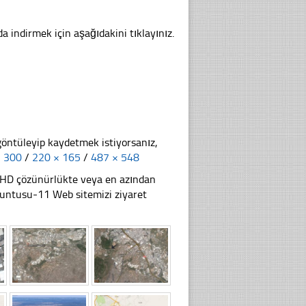
a indirmek için aşağıdakini tıklayınız.
göntüleyip kaydetmek istiyorsanız,
× 300
/
220 × 165
/
487 × 548
li HD çözünürlükte veya en azından
untusu-11 Web sitemizi ziyaret