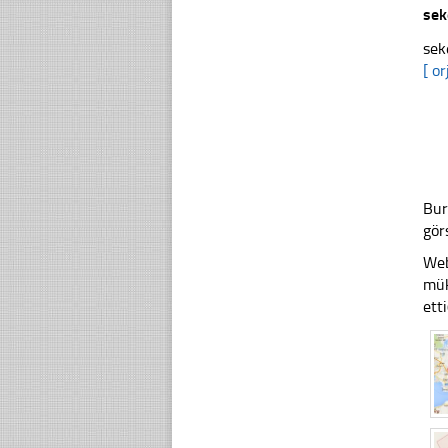
sek
sek
[ or
Bur
gör
Web
mük
ett