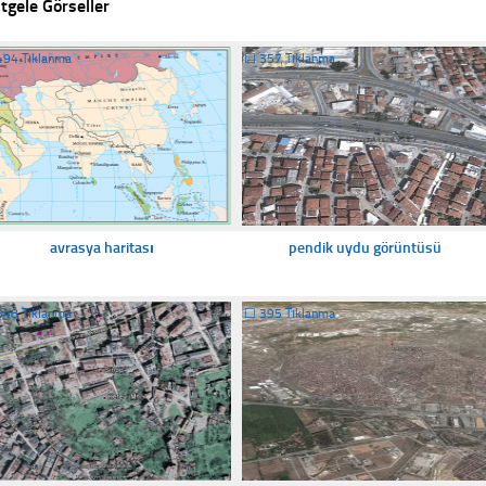
tgele Görseller
494 Tıklanma
☐
357 Tıklanma
avrasya haritası
pendik uydu görüntüsü
348 Tıklanma
☐
395 Tıklanma