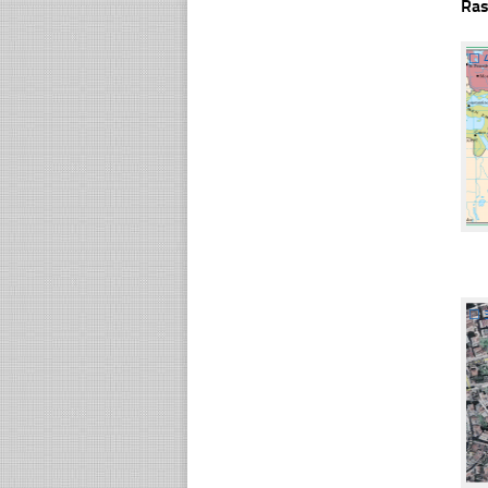
Ras
☐
☐