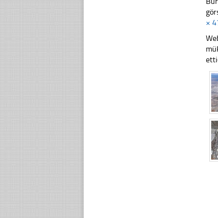
Bur
gör
× 4
Web
mük
ett