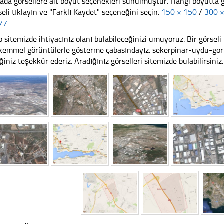
ada görsellere ait boyut seçenekleri sunulmuştur. Hangi boyutta 
seli tıklayın ve "Farklı Kaydet" seçeneğini seçin.
150 × 150
/
300 
77
 sitemizde ihtiyacınız olanı bulabileceğinizi umuyoruz. Bir görse
emmel görüntülerle gösterme çabasındayız. sekerpinar-uydu-gor
iğiniz teşekkür ederiz. Aradığınız görselleri sitemizde bulabilirsiniz.