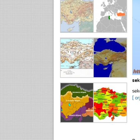
sek
sek
[ or