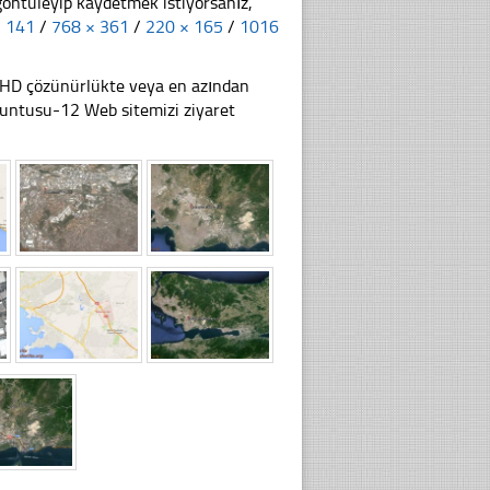
göntüleyip kaydetmek istiyorsanız,
× 141
/
768 × 361
/
220 × 165
/
1016
li HD çözünürlükte veya en azından
untusu-12 Web sitemizi ziyaret