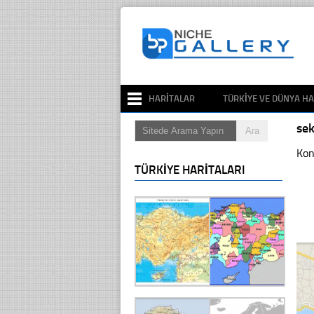
HARITALAR
TÜRKIYE VE DÜNYA HA
se
Kon
TÜRKIYE HARITALARI