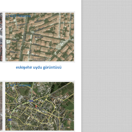
☐
423 Tıklanma
eskişehir uydu görüntüsü
☐
437 Tıklanma