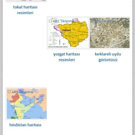
tokat haritası
resimleri
☐
482 Tıklanma
☐
274 Tıklanma
yozgat haritası
kırklareli uydu
resimleri
görüntüsü
☐
485 Tıklanma
hindistan haritası