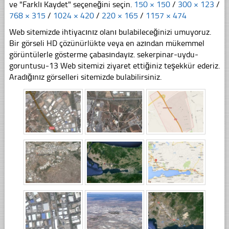
ve "Farklı Kaydet" seçeneğini seçin.
150 × 150
/
300 × 123
/
768 × 315
/
1024 × 420
/
220 × 165
/
1157 × 474
Web sitemizde ihtiyacınız olanı bulabileceğinizi umuyoruz.
Bir görseli HD çözünürlükte veya en azından mükemmel
görüntülerle gösterme çabasındayız. sekerpinar-uydu-
goruntusu-13 Web sitemizi ziyaret ettiğiniz teşekkür ederiz.
Aradığınız görselleri sitemizde bulabilirsiniz.