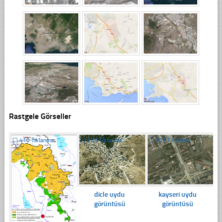
Rastgele Görseller
☐
410 Tıklanma
☐
239 Tıklanma
☐
307 Tıklanma
dicle uydu
kayseri uydu
görüntüsü
görüntüsü